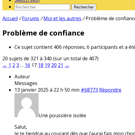
Switch skin
Rechercher
Accueil
/
Forums
/
Moi et les autres
/
Problème de confianc
Problème de confiance
Ce sujet contient 406 réponses, 6 participants et a ét
20 sujets de 321 à 340 (sur un total de 407)
←
1
2
3
…
16
17
18
19
20
21
→
Auteur
Messages
13 janvier 2025 à 22 h 50 min
#68773
Répondre
Une poussière isolée
Salut,
Je te tiendrai au courant dès que j’aurai fais mon cho