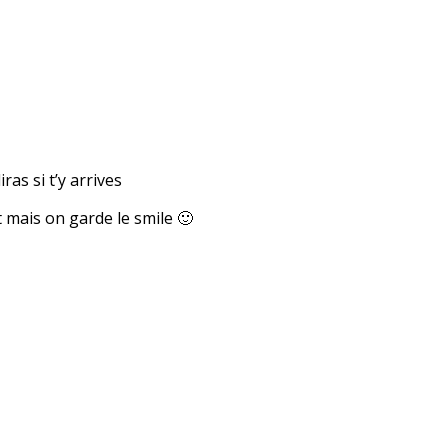
ras si t’y arrives
t mais on garde le smile 🙂