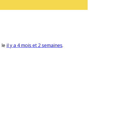
, le
il y a 4 mois et 2 semaines
.