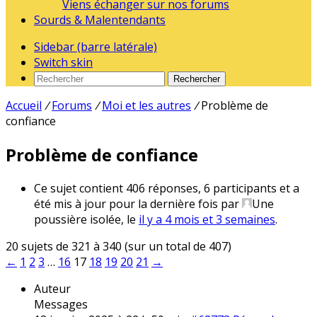
Viens échanger sur nos forums
Sourds & Malentendants
Sidebar (barre latérale)
Switch skin
Rechercher
Accueil
/
Forums
/
Moi et les autres
/
Problème de
confiance
Problème de confiance
Ce sujet contient 406 réponses, 6 participants et a
été mis à jour pour la dernière fois par
Une
poussière isolée
, le
il y a 4 mois et 3 semaines
.
20 sujets de 321 à 340 (sur un total de 407)
←
1
2
3
…
16
17
18
19
20
21
→
Auteur
Messages