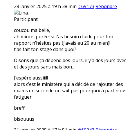
28 janvier 2025 à 19 h 38 min
#69173
Répondre
Lina.
Participant
coucou ma belle,
ah mince, purée! si t’as besoin d’aide pour ton
rapport n’hésites pas (j’avais eu 20 au mien)!
t’as fait ton stage dans quoi?
Disons que ça dépend des jours, il y’a des jours avec
et des jours sans mais bon..
J’espère aussiii!!
alors c’est le ministère qui a décidé de rajouter des
exams en seconde on sait pas pourquoi à part nous
fatiguer
breff
bisouuus
31 janvier 2025 à 17 h 51 min
#69247
Répondre