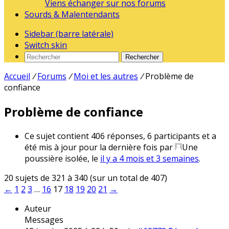
Viens échanger sur nos forums
Sourds & Malentendants
Sidebar (barre latérale)
Switch skin
Rechercher
Accueil
/
Forums
/
Moi et les autres
/
Problème de
confiance
Problème de confiance
Ce sujet contient 406 réponses, 6 participants et a
été mis à jour pour la dernière fois par
Une
poussière isolée
, le
il y a 4 mois et 3 semaines
.
20 sujets de 321 à 340 (sur un total de 407)
←
1
2
3
…
16
17
18
19
20
21
→
Auteur
Messages