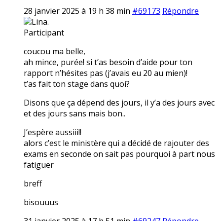
28 janvier 2025 à 19 h 38 min
#69173
Répondre
Lina.
Participant
coucou ma belle,
ah mince, purée! si t’as besoin d’aide pour ton
rapport n’hésites pas (j’avais eu 20 au mien)!
t’as fait ton stage dans quoi?
Disons que ça dépend des jours, il y’a des jours avec
et des jours sans mais bon..
J’espère aussiii!!
alors c’est le ministère qui a décidé de rajouter des
exams en seconde on sait pas pourquoi à part nous
fatiguer
breff
bisouuus
31 janvier 2025 à 17 h 51 min
#69247
Répondre