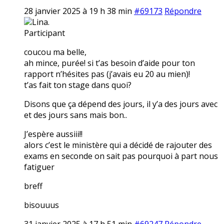
28 janvier 2025 à 19 h 38 min
#69173
Répondre
Lina.
Participant
coucou ma belle,
ah mince, purée! si t’as besoin d’aide pour ton
rapport n’hésites pas (j’avais eu 20 au mien)!
t’as fait ton stage dans quoi?
Disons que ça dépend des jours, il y’a des jours avec
et des jours sans mais bon..
J’espère aussiii!!
alors c’est le ministère qui a décidé de rajouter des
exams en seconde on sait pas pourquoi à part nous
fatiguer
breff
bisouuus
31 janvier 2025 à 17 h 51 min
#69247
Répondre