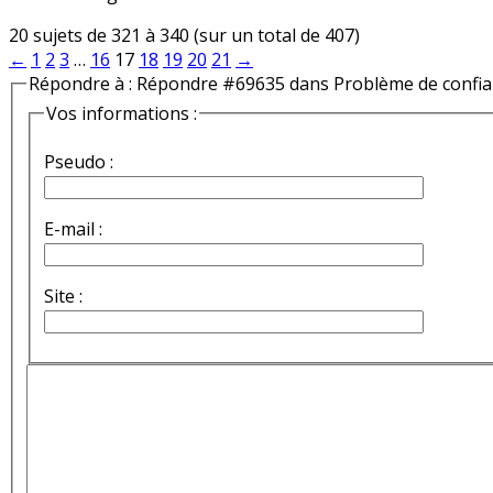
20 sujets de 321 à 340 (sur un total de 407)
←
1
2
3
…
16
17
18
19
20
21
→
Répondre à : Répondre #69635 dans Problème de confi
Vos informations :
Pseudo :
E-mail :
Site :