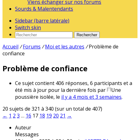
Viens échanger sur nos forums
Sourds & Malentendants
Sidebar (barre latérale)
Switch skin
Rechercher
Accueil
/
Forums
/
Moi et les autres
/
Problème de
confiance
Problème de confiance
Ce sujet contient 406 réponses, 6 participants et a
été mis à jour pour la dernière fois par
Une
poussière isolée
, le
il y a 4 mois et 3 semaines
.
20 sujets de 321 à 340 (sur un total de 407)
←
1
2
3
…
16
17
18
19
20
21
→
Auteur
Messages