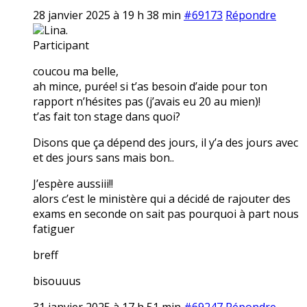
28 janvier 2025 à 19 h 38 min
#69173
Répondre
Lina.
Participant
coucou ma belle,
ah mince, purée! si t’as besoin d’aide pour ton
rapport n’hésites pas (j’avais eu 20 au mien)!
t’as fait ton stage dans quoi?
Disons que ça dépend des jours, il y’a des jours avec
et des jours sans mais bon..
J’espère aussiii!!
alors c’est le ministère qui a décidé de rajouter des
exams en seconde on sait pas pourquoi à part nous
fatiguer
breff
bisouuus
31 janvier 2025 à 17 h 51 min
#69247
Répondre