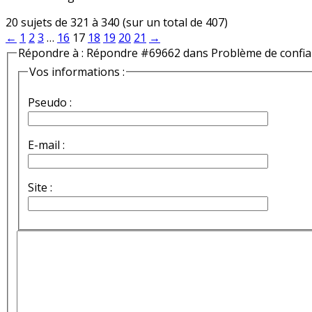
20 sujets de 321 à 340 (sur un total de 407)
←
1
2
3
…
16
17
18
19
20
21
→
Répondre à : Répondre #69662 dans Problème de confi
Vos informations :
Pseudo :
E-mail :
Site :