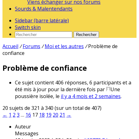
Viens échanger sur nos forums
Sourds & Malentendants
Sidebar (barre latérale)
Switch skin
Rechercher
Accueil
/
Forums
/
Moi et les autres
/
Problème de
confiance
Problème de confiance
Ce sujet contient 406 réponses, 6 participants et a
été mis à jour pour la dernière fois par
Une
poussière isolée
, le
il y a 4 mois et 2 semaines
.
20 sujets de 321 à 340 (sur un total de 407)
←
1
2
3
…
16
17
18
19
20
21
→
Auteur
Messages