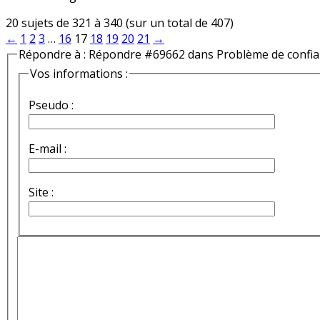
20 sujets de 321 à 340 (sur un total de 407)
←
1
2
3
…
16
17
18
19
20
21
→
Répondre à : Répondre #69662 dans Problème de confi
Vos informations :
Pseudo :
E-mail :
Site :