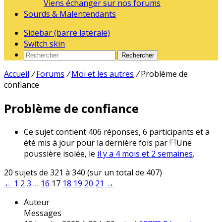
Viens échanger sur nos forums
Sourds & Malentendants
Sidebar (barre latérale)
Switch skin
Rechercher
Accueil
/
Forums
/
Moi et les autres
/
Problème de
confiance
Problème de confiance
Ce sujet contient 406 réponses, 6 participants et a
été mis à jour pour la dernière fois par
Une
poussière isolée
, le
il y a 4 mois et 2 semaines
.
20 sujets de 321 à 340 (sur un total de 407)
←
1
2
3
…
16
17
18
19
20
21
→
Auteur
Messages