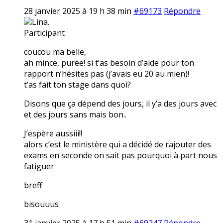
28 janvier 2025 à 19 h 38 min
#69173
Répondre
Lina.
Participant
coucou ma belle,
ah mince, purée! si t’as besoin d’aide pour ton
rapport n’hésites pas (j’avais eu 20 au mien)!
t’as fait ton stage dans quoi?
Disons que ça dépend des jours, il y’a des jours avec
et des jours sans mais bon..
J’espère aussiii!!
alors c’est le ministère qui a décidé de rajouter des
exams en seconde on sait pas pourquoi à part nous
fatiguer
breff
bisouuus
31 janvier 2025 à 17 h 51 min
#69247
Répondre