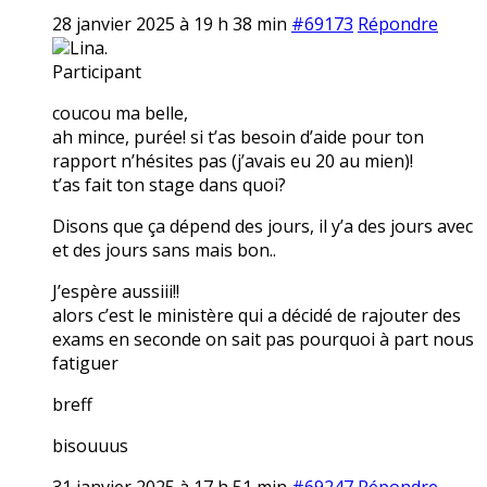
28 janvier 2025 à 19 h 38 min
#69173
Répondre
Lina.
Participant
coucou ma belle,
ah mince, purée! si t’as besoin d’aide pour ton
rapport n’hésites pas (j’avais eu 20 au mien)!
t’as fait ton stage dans quoi?
Disons que ça dépend des jours, il y’a des jours avec
et des jours sans mais bon..
J’espère aussiii!!
alors c’est le ministère qui a décidé de rajouter des
exams en seconde on sait pas pourquoi à part nous
fatiguer
breff
bisouuus
31 janvier 2025 à 17 h 51 min
#69247
Répondre