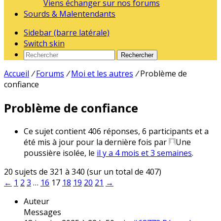
Viens échanger sur nos forums
Sourds & Malentendants
Sidebar (barre latérale)
Switch skin
Rechercher
Accueil
/
Forums
/
Moi et les autres
/
Problème de
confiance
Problème de confiance
Ce sujet contient 406 réponses, 6 participants et a
été mis à jour pour la dernière fois par
Une
poussière isolée
, le
il y a 4 mois et 3 semaines
.
20 sujets de 321 à 340 (sur un total de 407)
←
1
2
3
…
16
17
18
19
20
21
→
Auteur
Messages