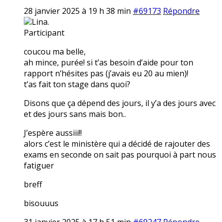
28 janvier 2025 à 19 h 38 min
#69173
Répondre
Lina.
Participant
coucou ma belle,
ah mince, purée! si t’as besoin d’aide pour ton
rapport n’hésites pas (j’avais eu 20 au mien)!
t’as fait ton stage dans quoi?
Disons que ça dépend des jours, il y’a des jours avec
et des jours sans mais bon..
J’espère aussiii!!
alors c’est le ministère qui a décidé de rajouter des
exams en seconde on sait pas pourquoi à part nous
fatiguer
breff
bisouuus
31 janvier 2025 à 17 h 51 min
#69247
Répondre