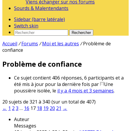
Viens échanger sur nos forums
Sourds & Malentendants
Sidebar (barre latérale)
Switch skin
Rechercher
Accueil
/
Forums
/
Moi et les autres
/
Problème de
confiance
Problème de confiance
Ce sujet contient 406 réponses, 6 participants et a
été mis à jour pour la dernière fois par
Une
poussière isolée
, le
il y a 4 mois et 3 semaines
.
20 sujets de 321 à 340 (sur un total de 407)
←
1
2
3
…
16
17
18
19
20
21
→
Auteur
Messages