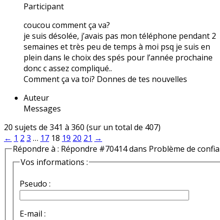
Participant
coucou comment ça va?
je suis désolée, j’avais pas mon téléphone pendant 2
semaines et très peu de temps à moi psq je suis en
plein dans le choix des spés pour l’année prochaine
donc c assez compliqué..
Comment ça va toi? Donnes de tes nouvelles
Auteur
Messages
20 sujets de 341 à 360 (sur un total de 407)
←
1
2
3
…
17
18
19
20
21
→
Répondre à : Répondre #70414 dans Problème de confi
Vos informations :
Pseudo :
E-mail :