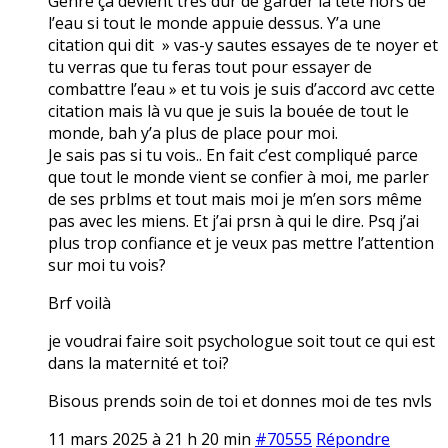
Genre ça devient très dur de garder la tête hors de
l’eau si tout le monde appuie dessus. Y’a une
citation qui dit » vas-y sautes essayes de te noyer et
tu verras que tu feras tout pour essayer de
combattre l’eau » et tu vois je suis d’accord avc cette
citation mais là vu que je suis la bouée de tout le
monde, bah y’a plus de place pour moi.
Je sais pas si tu vois.. En fait c’est compliqué parce
que tout le monde vient se confier à moi, me parler
de ses prblms et tout mais moi je m’en sors même
pas avec les miens. Et j’ai prsn à qui le dire. Psq j’ai
plus trop confiance et je veux pas mettre l’attention
sur moi tu vois?
Brf voilà
je voudrai faire soit psychologue soit tout ce qui est
dans la maternité et toi?
Bisous prends soin de toi et donnes moi de tes nvls
11 mars 2025 à 21 h 20 min
#70555
Répondre