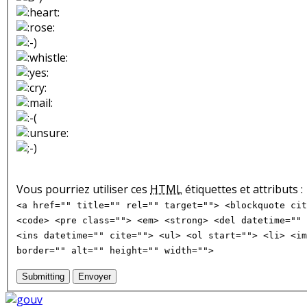
Vous pourriez utiliser ces
HTML
étiquettes et attributs :
<a href="" title="" rel="" target=""> <blockquote cit
<code> <pre class=""> <em> <strong> <del datetime="" 
<ins datetime="" cite=""> <ul> <ol start=""> <li> <im
border="" alt="" height="" width="">
Submitting
Envoyer