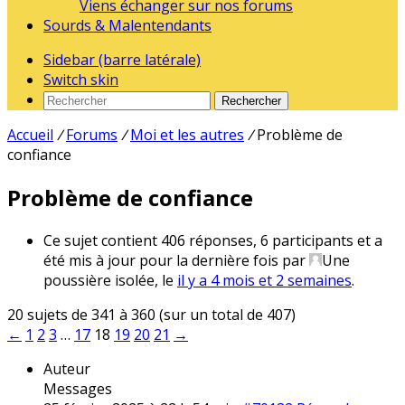
Viens échanger sur nos forums
Sourds & Malentendants
Sidebar (barre latérale)
Switch skin
Rechercher
Accueil
/
Forums
/
Moi et les autres
/
Problème de
confiance
Problème de confiance
Ce sujet contient 406 réponses, 6 participants et a
été mis à jour pour la dernière fois par
Une
poussière isolée
, le
il y a 4 mois et 2 semaines
.
20 sujets de 341 à 360 (sur un total de 407)
←
1
2
3
…
17
18
19
20
21
→
Auteur
Messages