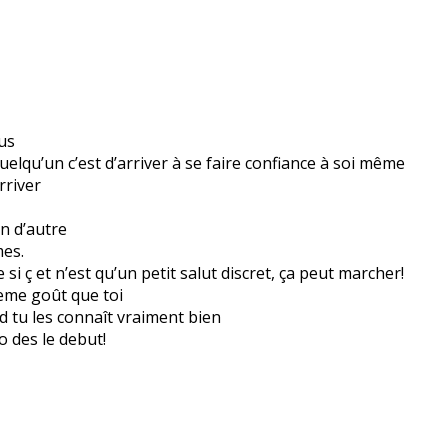
ous
uelqu’un c’est d’arriver à se faire confiance à soi même
rriver
un d’autre
es.
si ç et n’est qu’un petit salut discret, ça peut marcher!
eme goût que toi
 tu les connaît vraiment bien
o des le debut!