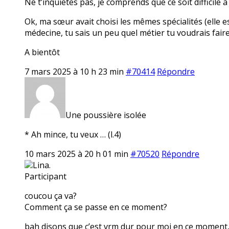
Ne t’inquiètes pas, je comprends que ce soit difficile à
Ok, ma sœur avait choisi les mêmes spécialités (elle est
médecine, tu sais un peu quel métier tu voudrais faire
A bientôt
7 mars 2025 à 10 h 23 min
#70414
Répondre
Une poussière isolée
* Ah mince, tu veux … (l.4)
10 mars 2025 à 20 h 01 min
#70520
Répondre
Lina.
Participant
coucou ça va?
Comment ça se passe en ce moment?
bah disons que c’est vrm dur pour moi en ce moment, e