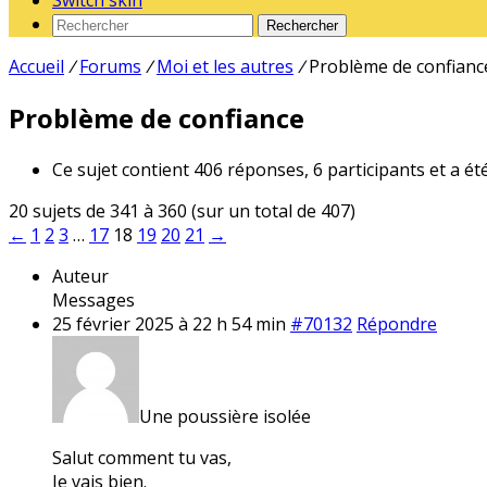
Switch skin
Rechercher
Accueil
/
Forums
/
Moi et les autres
/
Problème de confianc
Problème de confiance
Ce sujet contient 406 réponses, 6 participants et a ét
20 sujets de 341 à 360 (sur un total de 407)
←
1
2
3
…
17
18
19
20
21
→
Auteur
Messages
25 février 2025 à 22 h 54 min
#70132
Répondre
Une poussière isolée
Salut comment tu vas,
Je vais bien.