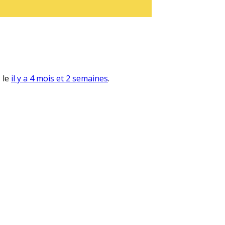
, le
il y a 4 mois et 2 semaines
.