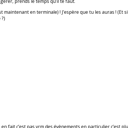
 gérer, prends le temps qu’il te faut.
 maintenant en terminale) ! J’espère que tu les auras ! (Et si
 ?)
n fait c’est pas vrm des évènements en particulier c’est plu