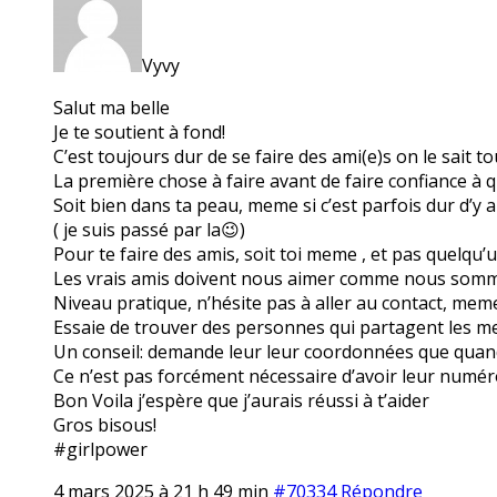
Vyvy
Salut ma belle
Je te soutient à fond!
C’est toujours dur de se faire des ami(e)s on le sait t
La première chose à faire avant de faire confiance à q
Soit bien dans ta peau, meme si c’est parfois dur d’y a
( je suis passé par la😉)
Pour te faire des amis, soit toi meme , et pas quelqu’
Les vrais amis doivent nous aimer comme nous somm
Niveau pratique, n’hésite pas à aller au contact, meme 
Essaie de trouver des personnes qui partagent les m
Un conseil: demande leur leur coordonnées que quand
Ce n’est pas forcément nécessaire d’avoir leur numér
Bon Voila j’espère que j’aurais réussi à t’aider
Gros bisous!
#girlpower
4 mars 2025 à 21 h 49 min
#70334
Répondre