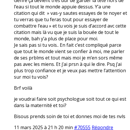
Genre ça devient très dur de garder la tête hors de
l’eau si tout le monde appuie dessus. Y’a une
citation qui dit » vas-y sautes essayes de te noyer et
tu verras que tu feras tout pour essayer de
combattre l’eau » et tu vois je suis d’accord avc cette
citation mais là vu que je suis la bouée de tout le
monde, bah y’a plus de place pour moi.
Je sais pas si tu vois.. En fait c’est compliqué parce
que tout le monde vient se confier à moi, me parler
de ses prblms et tout mais moi je m’en sors même
pas avec les miens. Et j’ai prsn à qui le dire. Psq j’ai
plus trop confiance et je veux pas mettre l’attention
sur moi tu vois?
Brf voilà
je voudrai faire soit psychologue soit tout ce qui est
dans la maternité et toi?
Bisous prends soin de toi et donnes moi de tes nvls
11 mars 2025 à 21 h 20 min
#70555
Répondre