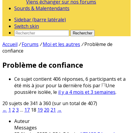
Viens échanger sur nos forums
Sourds & Malentendants
Sidebar (barre latérale)
Switch skin
Rechercher
Accueil
/
Forums
/
Moi et les autres
/
Problème de
confiance
Problème de confiance
Ce sujet contient 406 réponses, 6 participants et a
été mis à jour pour la dernière fois par
Une
poussière isolée
, le
il y a 4 mois et 3 semaines
.
20 sujets de 341 à 360 (sur un total de 407)
←
1
2
3
…
17
18
19
20
21
→
Auteur
Messages