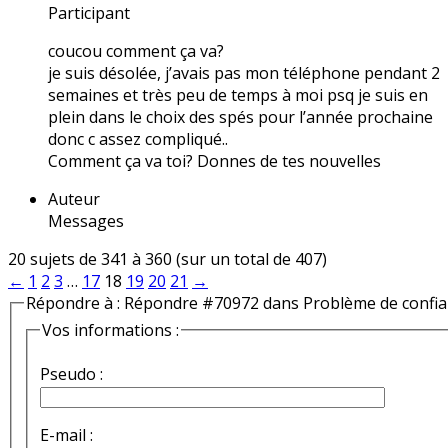
Participant
coucou comment ça va?
je suis désolée, j’avais pas mon téléphone pendant 2
semaines et très peu de temps à moi psq je suis en
plein dans le choix des spés pour l’année prochaine
donc c assez compliqué..
Comment ça va toi? Donnes de tes nouvelles
Auteur
Messages
20 sujets de 341 à 360 (sur un total de 407)
←
1
2
3
…
17
18
19
20
21
→
Répondre à : Répondre #70972 dans Problème de confi
Vos informations :
Pseudo :
E-mail :