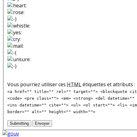
Vous pourriez utiliser ces
HTML
étiquettes et attributs :
<a href="" title="" rel="" target=""> <blockquote cit
<code> <pre class=""> <em> <strong> <del datetime="" 
<ins datetime="" cite=""> <ul> <ol start=""> <li> <im
border="" alt="" height="" width="">
Submitting
Envoyer