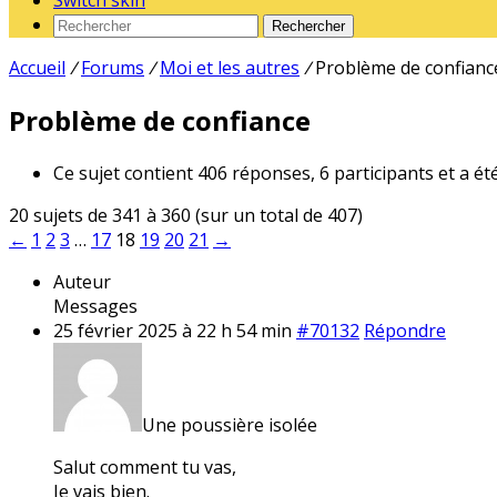
Switch skin
Rechercher
Accueil
/
Forums
/
Moi et les autres
/
Problème de confianc
Problème de confiance
Ce sujet contient 406 réponses, 6 participants et a ét
20 sujets de 341 à 360 (sur un total de 407)
←
1
2
3
…
17
18
19
20
21
→
Auteur
Messages
25 février 2025 à 22 h 54 min
#70132
Répondre
Une poussière isolée
Salut comment tu vas,
Je vais bien.