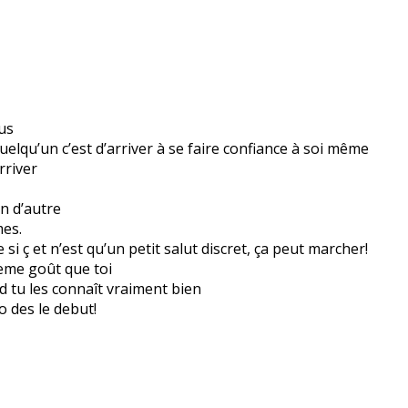
ous
uelqu’un c’est d’arriver à se faire confiance à soi même
rriver
un d’autre
es.
si ç et n’est qu’un petit salut discret, ça peut marcher!
eme goût que toi
 tu les connaît vraiment bien
o des le debut!