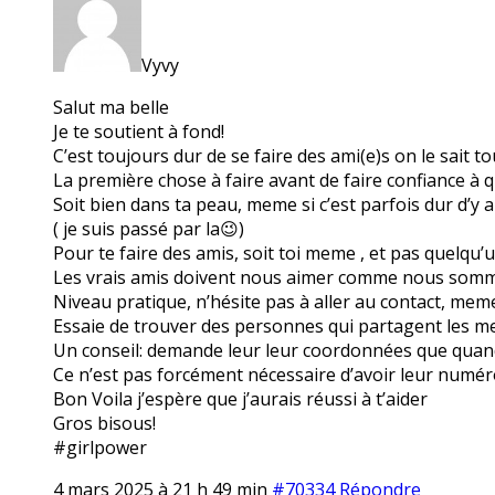
Vyvy
Salut ma belle
Je te soutient à fond!
C’est toujours dur de se faire des ami(e)s on le sait t
La première chose à faire avant de faire confiance à q
Soit bien dans ta peau, meme si c’est parfois dur d’y a
( je suis passé par la😉)
Pour te faire des amis, soit toi meme , et pas quelqu’
Les vrais amis doivent nous aimer comme nous somm
Niveau pratique, n’hésite pas à aller au contact, meme 
Essaie de trouver des personnes qui partagent les m
Un conseil: demande leur leur coordonnées que quand
Ce n’est pas forcément nécessaire d’avoir leur numér
Bon Voila j’espère que j’aurais réussi à t’aider
Gros bisous!
#girlpower
4 mars 2025 à 21 h 49 min
#70334
Répondre