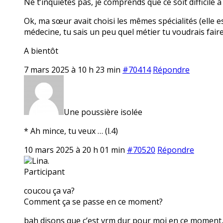
Ne t’inquiètes pas, je comprends que ce soit difficile à
Ok, ma sœur avait choisi les mêmes spécialités (elle est
médecine, tu sais un peu quel métier tu voudrais faire
A bientôt
7 mars 2025 à 10 h 23 min
#70414
Répondre
Une poussière isolée
* Ah mince, tu veux … (l.4)
10 mars 2025 à 20 h 01 min
#70520
Répondre
Lina.
Participant
coucou ça va?
Comment ça se passe en ce moment?
bah disons que c’est vrm dur pour moi en ce moment, e