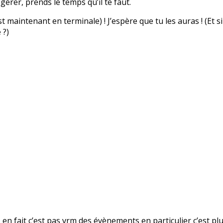
 gérer, prends le temps qu’il te faut.
 maintenant en terminale) ! J’espère que tu les auras ! (Et si
 ?)
n fait c’est pas vrm des évènements en particulier c’est plu