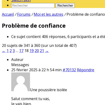
Switch skin
Rechercher
Accueil
/
Forums
/
Moi et les autres
/
Problème de confianc
Problème de confiance
Ce sujet contient 406 réponses, 6 participants et a ét
20 sujets de 341 à 360 (sur un total de 407)
←
1
2
3
…
17
18
19
20
21
→
Auteur
Messages
25 février 2025 à 22 h 54 min
#70132
Répondre
Une poussière isolée
Salut comment tu vas,
Je vais bien.