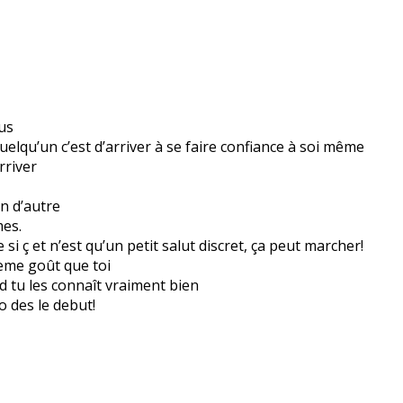
ous
uelqu’un c’est d’arriver à se faire confiance à soi même
rriver
un d’autre
es.
si ç et n’est qu’un petit salut discret, ça peut marcher!
eme goût que toi
 tu les connaît vraiment bien
o des le debut!