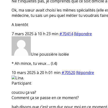
Ne t’inquiètes pas, je comprends que ce soit difficile à
Ok, ma sœur avait choisi les mêmes spécialités (elle est
médecine, tu sais un peu quel métier tu voudrais faire
A bientôt
7 mars 2025 à 10 h 23 min
#70414
Répondre
Une poussière isolée
* Ah mince, tu veux … (l.4)
10 mars 2025 à 20 h 01 min
#70520
Répondre
Lina.
Participant
coucou ça va?
Comment ça se passe en ce moment?
bah disons que c’est vrm dur pour moi en ce moment, e