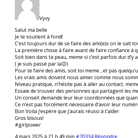
Vyvy
Salut ma belle
Je te soutient à fond!
C’est toujours dur de se faire des ami(e)s on le sait t
La première chose à faire avant de faire confiance à q
Soit bien dans ta peau, meme si c’est parfois dur d’y a
( je suis passé par la😉)
Pour te faire des amis, soit toi meme , et pas quelqu’
Les vrais amis doivent nous aimer comme nous somm
Niveau pratique, n’hésite pas à aller au contact, meme 
Essaie de trouver des personnes qui partagent les m
Un conseil: demande leur leur coordonnées que quand
Ce n’est pas forcément nécessaire d’avoir leur numér
Bon Voila j’espère que j’aurais réussi à t’aider
Gros bisous!
#girlpower
4 mars 2025 à 21 h 49 min
#70334
Répondre