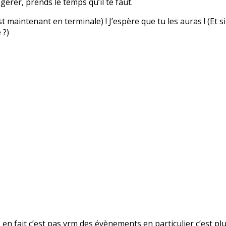
 gérer, prends le temps qu’il te faut.
 maintenant en terminale) ! J’espère que tu les auras ! (Et si
 ?)
n fait c’est pas vrm des évènements en particulier c’est plu