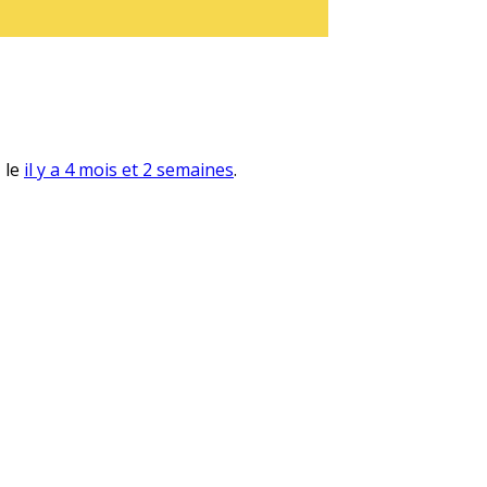
, le
il y a 4 mois et 2 semaines
.