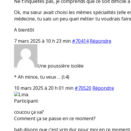
Ne t’inquiètes pas, je comprends que ce soit difficile à
Ok, ma sœur avait choisi les mêmes spécialités (elle est
médecine, tu sais un peu quel métier tu voudrais faire
A bientôt
7 mars 2025 à 10 h 23 min
#70414
Répondre
Une poussière isolée
* Ah mince, tu veux … (l.4)
10 mars 2025 à 20 h 01 min
#70520
Répondre
Lina.
Participant
coucou ça va?
Comment ça se passe en ce moment?
bah disons que c’est vrm dur pour moi en ce moment, e