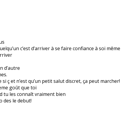
ous
uelqu’un c’est d’arriver à se faire confiance à soi même
rriver
un d’autre
es.
si ç et n’est qu’un petit salut discret, ça peut marcher!
eme goût que toi
 tu les connaît vraiment bien
o des le debut!