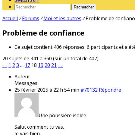
Switch skin
Rechercher
Accueil
/
Forums
/
Moi et les autres
/
Problème de confianc
Problème de confiance
Ce sujet contient 406 réponses, 6 participants et a ét
20 sujets de 341 à 360 (sur un total de 407)
←
1
2
3
…
17
18
19
20
21
→
Auteur
Messages
25 février 2025 à 22 h 54 min
#70132
Répondre
Une poussière isolée
Salut comment tu vas,
Je vais bien.