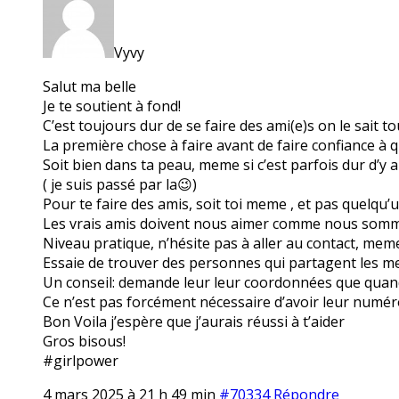
Vyvy
Salut ma belle
Je te soutient à fond!
C’est toujours dur de se faire des ami(e)s on le sait t
La première chose à faire avant de faire confiance à q
Soit bien dans ta peau, meme si c’est parfois dur d’y a
( je suis passé par la😉)
Pour te faire des amis, soit toi meme , et pas quelqu’
Les vrais amis doivent nous aimer comme nous somm
Niveau pratique, n’hésite pas à aller au contact, meme 
Essaie de trouver des personnes qui partagent les m
Un conseil: demande leur leur coordonnées que quand
Ce n’est pas forcément nécessaire d’avoir leur numér
Bon Voila j’espère que j’aurais réussi à t’aider
Gros bisous!
#girlpower
4 mars 2025 à 21 h 49 min
#70334
Répondre