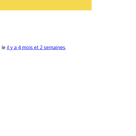
, le
il y a 4 mois et 2 semaines
.