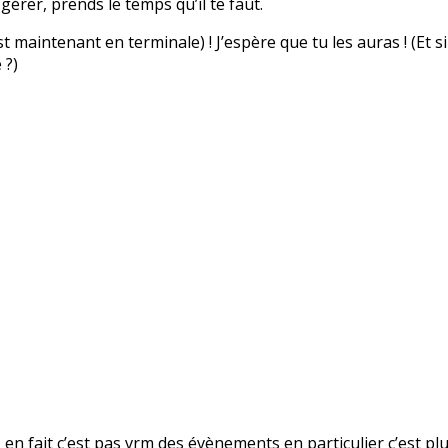
 gérer, prends le temps qu’il te faut.
 maintenant en terminale) ! J’espère que tu les auras ! (Et si
 ?)
n fait c’est pas vrm des évènements en particulier c’est plu