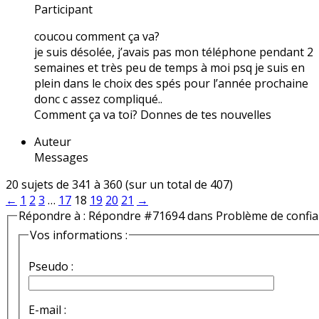
Participant
coucou comment ça va?
je suis désolée, j’avais pas mon téléphone pendant 2
semaines et très peu de temps à moi psq je suis en
plein dans le choix des spés pour l’année prochaine
donc c assez compliqué..
Comment ça va toi? Donnes de tes nouvelles
Auteur
Messages
20 sujets de 341 à 360 (sur un total de 407)
←
1
2
3
…
17
18
19
20
21
→
Répondre à : Répondre #71694 dans Problème de confi
Vos informations :
Pseudo :
E-mail :