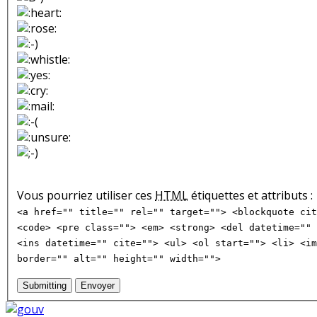
Vous pourriez utiliser ces
HTML
étiquettes et attributs :
<a href="" title="" rel="" target=""> <blockquote cit
<code> <pre class=""> <em> <strong> <del datetime="" 
<ins datetime="" cite=""> <ul> <ol start=""> <li> <im
border="" alt="" height="" width="">
Submitting
Envoyer