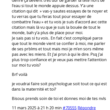
Genre ça devient très dur de garder la tête hors de
l’eau si tout le monde appuie dessus. Y’a une
citation qui dit » vas-y sautes essayes de te noyer et
tu verras que tu feras tout pour essayer de
combattre l’eau » et tu vois je suis d’accord avc cette
citation mais là vu que je suis la bouée de tout le
monde, bah y’a plus de place pour moi.
Je sais pas si tu vois.. En fait c’est compliqué parce
que tout le monde vient se confier à moi, me parler
de ses prblms et tout mais moi je m’en sors même
pas avec les miens. Et j’ai prsn à qui le dire. Psq j’ai
plus trop confiance et je veux pas mettre l’attention
sur moi tu vois?
Brf voilà
je voudrai faire soit psychologue soit tout ce qui est
dans la maternité et toi?
Bisous prends soin de toi et donnes moi de tes nvls
11 mars 2025 à 21 h 20 min
#70555
Répondre