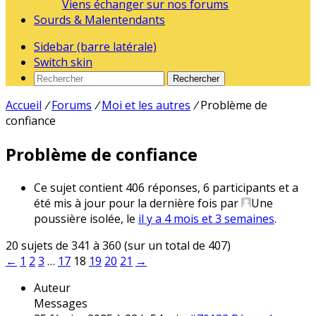
Viens échanger sur nos forums
Sourds & Malentendants
Sidebar (barre latérale)
Switch skin
Rechercher
Accueil
/
Forums
/
Moi et les autres
/
Problème de
confiance
Problème de confiance
Ce sujet contient 406 réponses, 6 participants et a
été mis à jour pour la dernière fois par
Une
poussière isolée
, le
il y a 4 mois et 3 semaines
.
20 sujets de 341 à 360 (sur un total de 407)
←
1
2
3
…
17
18
19
20
21
→
Auteur
Messages