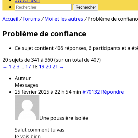
Switch skin
Rechercher
Accueil
/
Forums
/
Moi et les autres
/
Problème de confianc
Problème de confiance
Ce sujet contient 406 réponses, 6 participants et a ét
20 sujets de 341 à 360 (sur un total de 407)
←
1
2
3
…
17
18
19
20
21
→
Auteur
Messages
25 février 2025 à 22 h 54 min
#70132
Répondre
Une poussière isolée
Salut comment tu vas,
Je vais bien.