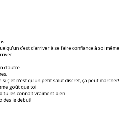
ous
uelqu’un c’est d’arriver à se faire confiance à soi même
rriver
un d’autre
es.
si ç et n’est qu’un petit salut discret, ça peut marcher!
eme goût que toi
 tu les connaît vraiment bien
o des le debut!