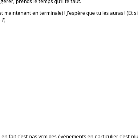
 gérer, prends le temps qu’il te faut.
 maintenant en terminale) ! J’espère que tu les auras ! (Et si
 ?)
n fait c’est pas vrm des évènements en particulier c’est plu