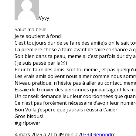
Vyvy
Salut ma belle
Je te soutient à fond!
C’est toujours dur de se faire des ami(e)s on le sait t
La première chose à faire avant de faire confiance à q
Soit bien dans ta peau, meme si c’est parfois dur d’y a
( je suis passé par la😉)
Pour te faire des amis, soit toi meme , et pas quelqu’
Les vrais amis doivent nous aimer comme nous somm
Niveau pratique, n’hésite pas à aller au contact, meme 
Essaie de trouver des personnes qui partagent les m
Un conseil: demande leur leur coordonnées que quand
Ce n’est pas forcément nécessaire d’avoir leur numér
Bon Voila j’espère que j’aurais réussi à t’aider
Gros bisous!
#girlpower
4 mars 2025 à 21 h 49 min
#70334
Répondre