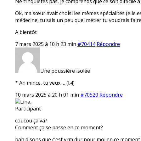
Ne t’inquiètes pas, je comprends que ce soit difficile à
Ok, ma sœur avait choisi les mêmes spécialités (elle est
médecine, tu sais un peu quel métier tu voudrais faire
A bientôt
7 mars 2025 à 10 h 23 min
#70414
Répondre
Une poussière isolée
* Ah mince, tu veux … (l.4)
10 mars 2025 à 20 h 01 min
#70520
Répondre
Lina.
Participant
coucou ça va?
Comment ça se passe en ce moment?
bah disons que c’est vrm dur pour moi en ce moment, e