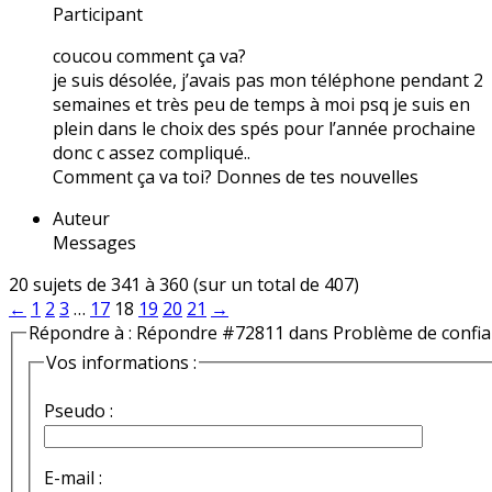
Participant
coucou comment ça va?
je suis désolée, j’avais pas mon téléphone pendant 2
semaines et très peu de temps à moi psq je suis en
plein dans le choix des spés pour l’année prochaine
donc c assez compliqué..
Comment ça va toi? Donnes de tes nouvelles
Auteur
Messages
20 sujets de 341 à 360 (sur un total de 407)
←
1
2
3
…
17
18
19
20
21
→
Répondre à : Répondre #72811 dans Problème de confi
Vos informations :
Pseudo :
E-mail :