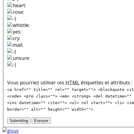
Vous pourriez utiliser ces
HTML
étiquettes et attributs :
<a href="" title="" rel="" target=""> <blockquote cit
<code> <pre class=""> <em> <strong> <del datetime="" 
<ins datetime="" cite=""> <ul> <ol start=""> <li> <im
border="" alt="" height="" width="">
Submitting
Envoyer