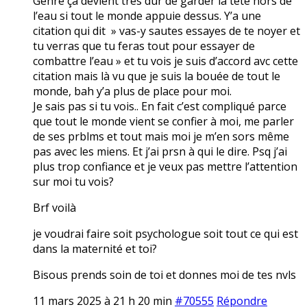
Genre ça devient très dur de garder la tête hors de
l’eau si tout le monde appuie dessus. Y’a une
citation qui dit » vas-y sautes essayes de te noyer et
tu verras que tu feras tout pour essayer de
combattre l’eau » et tu vois je suis d’accord avc cette
citation mais là vu que je suis la bouée de tout le
monde, bah y’a plus de place pour moi.
Je sais pas si tu vois.. En fait c’est compliqué parce
que tout le monde vient se confier à moi, me parler
de ses prblms et tout mais moi je m’en sors même
pas avec les miens. Et j’ai prsn à qui le dire. Psq j’ai
plus trop confiance et je veux pas mettre l’attention
sur moi tu vois?
Brf voilà
je voudrai faire soit psychologue soit tout ce qui est
dans la maternité et toi?
Bisous prends soin de toi et donnes moi de tes nvls
11 mars 2025 à 21 h 20 min
#70555
Répondre