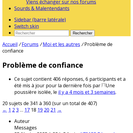
Viens échanger sur nos forums
Sourds & Malentendants
Sidebar (barre latérale)
Switch skin
Rechercher
Accueil
/
Forums
/
Moi et les autres
/
Problème de
confiance
Problème de confiance
Ce sujet contient 406 réponses, 6 participants et a
été mis à jour pour la dernière fois par
Une
poussière isolée
, le
il y a 4 mois et 3 semaines
.
20 sujets de 341 à 360 (sur un total de 407)
←
1
2
3
…
17
18
19
20
21
→
Auteur
Messages