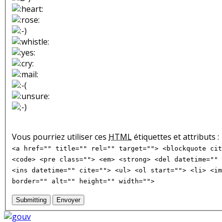
Vous pourriez utiliser ces
HTML
étiquettes et attributs :
<a href="" title="" rel="" target=""> <blockquote cit
<code> <pre class=""> <em> <strong> <del datetime="" 
<ins datetime="" cite=""> <ul> <ol start=""> <li> <im
border="" alt="" height="" width="">
Submitting
Envoyer