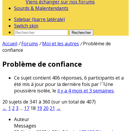
Viens échanger sur nos forums
Sourds & Malentendants
Sidebar (barre latérale)
Switch skin
Rechercher
Accueil
/
Forums
/
Moi et les autres
/
Problème de
confiance
Problème de confiance
Ce sujet contient 406 réponses, 6 participants et a
été mis à jour pour la dernière fois par
Une
poussière isolée
, le
il y a 4 mois et 3 semaines
.
20 sujets de 341 à 360 (sur un total de 407)
←
1
2
3
…
17
18
19
20
21
→
Auteur
Messages