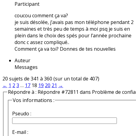
Participant
coucou comment ça va?
je suis désolée, j’avais pas mon téléphone pendant 2
semaines et très peu de temps à moi psq je suis en
plein dans le choix des spés pour l’année prochaine
donc c assez compliqué..
Comment ça va toi? Donnes de tes nouvelles
Auteur
Messages
20 sujets de 341 à 360 (sur un total de 407)
←
1
2
3
…
17
18
19
20
21
→
Répondre à : Répondre #72811 dans Problème de confi
Vos informations :
Pseudo :
E-mail :