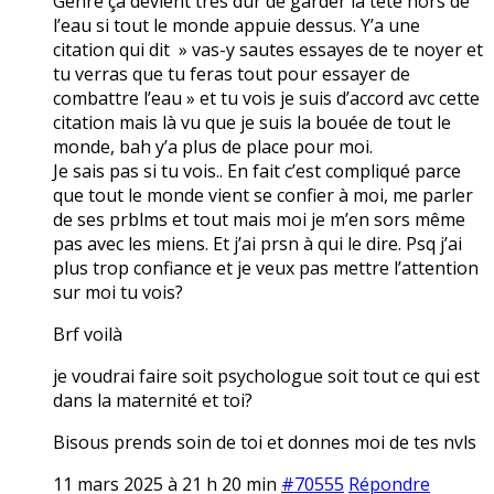
Genre ça devient très dur de garder la tête hors de
l’eau si tout le monde appuie dessus. Y’a une
citation qui dit » vas-y sautes essayes de te noyer et
tu verras que tu feras tout pour essayer de
combattre l’eau » et tu vois je suis d’accord avc cette
citation mais là vu que je suis la bouée de tout le
monde, bah y’a plus de place pour moi.
Je sais pas si tu vois.. En fait c’est compliqué parce
que tout le monde vient se confier à moi, me parler
de ses prblms et tout mais moi je m’en sors même
pas avec les miens. Et j’ai prsn à qui le dire. Psq j’ai
plus trop confiance et je veux pas mettre l’attention
sur moi tu vois?
Brf voilà
je voudrai faire soit psychologue soit tout ce qui est
dans la maternité et toi?
Bisous prends soin de toi et donnes moi de tes nvls
11 mars 2025 à 21 h 20 min
#70555
Répondre