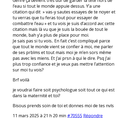
Genre ça devient très dur de garder la tête hors de
l’eau si tout le monde appuie dessus. Y’a une
citation qui dit » vas-y sautes essayes de te noyer et
tu verras que tu feras tout pour essayer de
combattre l’eau » et tu vois je suis d’accord avc cette
citation mais là vu que je suis la bouée de tout le
monde, bah y’a plus de place pour moi.
Je sais pas si tu vois.. En fait c’est compliqué parce
que tout le monde vient se confier à moi, me parler
de ses prblms et tout mais moi je m’en sors même
pas avec les miens. Et j’ai prsn à qui le dire. Psq j’ai
plus trop confiance et je veux pas mettre l’attention
sur moi tu vois?
Brf voilà
je voudrai faire soit psychologue soit tout ce qui est
dans la maternité et toi?
Bisous prends soin de toi et donnes moi de tes nvls
11 mars 2025 à 21 h 20 min
#70555
Répondre