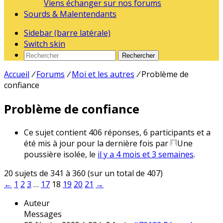
Viens échanger sur nos forums
Sourds & Malentendants
Sidebar (barre latérale)
Switch skin
Rechercher
Accueil
/
Forums
/
Moi et les autres
/
Problème de
confiance
Problème de confiance
Ce sujet contient 406 réponses, 6 participants et a
été mis à jour pour la dernière fois par
Une
poussière isolée
, le
il y a 4 mois et 3 semaines
.
20 sujets de 341 à 360 (sur un total de 407)
←
1
2
3
…
17
18
19
20
21
→
Auteur
Messages