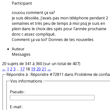
Participant
coucou comment ça va?
je suis désolée, j’avais pas mon téléphone pendant 2
semaines et très peu de temps à moi psq je suis en
plein dans le choix des spés pour l’année prochaine
donc c assez compliqué..
Comment ça va toi? Donnes de tes nouvelles
Auteur
Messages
20 sujets de 341 à 360 (sur un total de 407)
←
1
2
3
…
17
18
19
20
21
→
Répondre à : Répondre #72811 dans Problème de confi
Vos informations :
Pseudo :
E-mail :