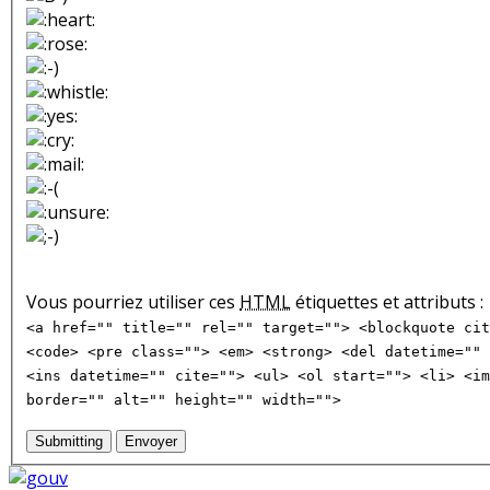
Vous pourriez utiliser ces
HTML
étiquettes et attributs :
<a href="" title="" rel="" target=""> <blockquote cit
<code> <pre class=""> <em> <strong> <del datetime="" 
<ins datetime="" cite=""> <ul> <ol start=""> <li> <im
border="" alt="" height="" width="">
Submitting
Envoyer