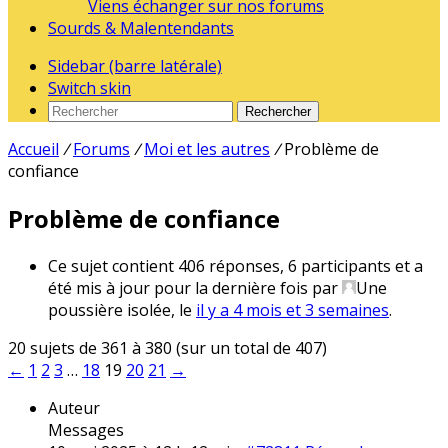
Viens échanger sur nos forums
Sourds & Malentendants
Sidebar (barre latérale)
Switch skin
Rechercher
Accueil
/
Forums
/
Moi et les autres
/
Problème de
confiance
Problème de confiance
Ce sujet contient 406 réponses, 6 participants et a
été mis à jour pour la dernière fois par
Une
poussière isolée
, le
il y a 4 mois et 3 semaines
.
20 sujets de 361 à 380 (sur un total de 407)
←
1
2
3
…
18
19
20
21
→
Auteur
Messages