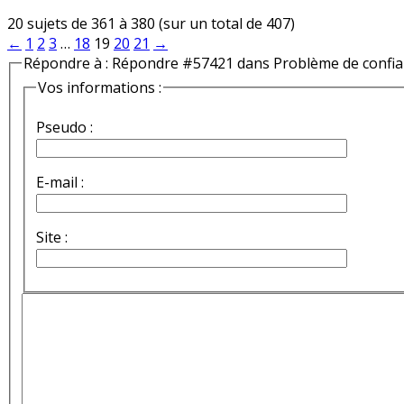
20 sujets de 361 à 380 (sur un total de 407)
←
1
2
3
…
18
19
20
21
→
Répondre à : Répondre #57421 dans Problème de confi
Vos informations :
Pseudo :
E-mail :
Site :