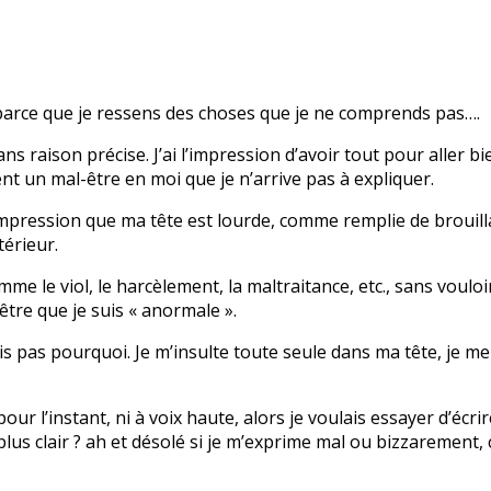
u, parce que je ressens des choses que je ne comprends pas….
ns raison précise. J’ai l’impression d’avoir tout pour aller 
t un mal-être en moi que je n’arrive pas à expliquer.
 l’impression que ma tête est lourde, comme remplie de broui
térieur.
e le viol, le harcèlement, la maltraitance, etc., sans vouloir 
-être que je suis « anormale ».
sais pas pourquoi. Je m’insulte toute seule dans ma tête, je m
 l’instant, ni à voix haute, alors je voulais essayer d’écrire
us clair ? ah et désolé si je m’exprime mal ou bizzarement, c l