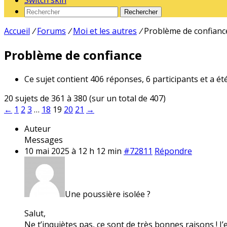
Switch skin
Rechercher
Accueil
/
Forums
/
Moi et les autres
/
Problème de confianc
Problème de confiance
Ce sujet contient 406 réponses, 6 participants et a ét
20 sujets de 361 à 380 (sur un total de 407)
←
1
2
3
…
18
19
20
21
→
Auteur
Messages
10 mai 2025 à 12 h 12 min
#72811
Répondre
Une poussière isolée ?
Salut,
Ne t’inquiètes pas, ce sont de très bonnes raisons ! J