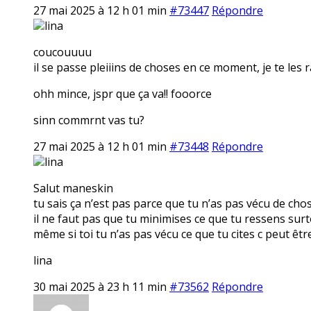
27 mai 2025 à 12 h 01 min
#73447
Répondre
lina
coucouuuu
il se passe pleiiins de choses en ce moment, je te les 
ohh mince, jspr que ça va!! fooorce
sinn commrnt vas tu?
27 mai 2025 à 12 h 01 min
#73448
Répondre
lina
Salut maneskin
tu sais ça n’est pas parce que tu n’as pas vécu de cho
il ne faut pas que tu minimises ce que tu ressens surt
même si toi tu n’as pas vécu ce que tu cites c peut êt
lina
30 mai 2025 à 23 h 11 min
#73562
Répondre