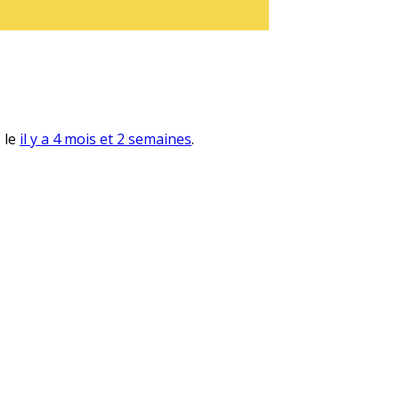
, le
il y a 4 mois et 2 semaines
.