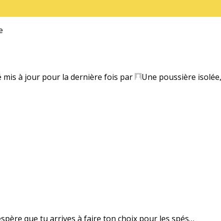
e
é mis à jour pour la dernière fois par
Une poussière isolée
’espère que tu arrives à faire ton choix pour les spés…