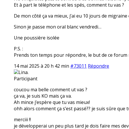
Et à part le téléphone et les spés, comment tu vas ?
De mon côté ça va mieux, j’ai eu 10 jours de migraine
Sinon je passe mon oral blanc vendredi…
Une poussière isolée
P.S. :
Prends ton temps pour répondre, le but de ce forum n’
14 mai 2025 à 20 h 42 min
#73011
Répondre
Lina.
Participant
coucou ma belle comment ut vas ?
ça va, je suis KO mais ça va.
Ah mince j’espère que tu vas mieux!
ohh alors comment ça s’est passé?? je suis sûre que tu
merciii !!
je développerai un peu plus tard je dois faire mes dev