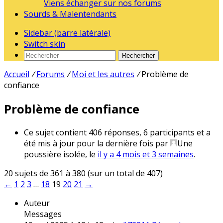
Viens échanger sur nos forums
Sourds & Malentendants
Sidebar (barre latérale)
Switch skin
Rechercher
Accueil
/
Forums
/
Moi et les autres
/
Problème de
confiance
Problème de confiance
Ce sujet contient 406 réponses, 6 participants et a
été mis à jour pour la dernière fois par
Une
poussière isolée
, le
il y a 4 mois et 3 semaines
.
20 sujets de 361 à 380 (sur un total de 407)
←
1
2
3
…
18
19
20
21
→
Auteur
Messages