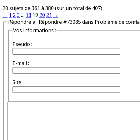
20 sujets de 361 à 380 (sur un total de 407)
←
1
2
3
…
18
19
20
21
→
Répondre à : Répondre #73085 dans Problème de confi
Vos informations :
Pseudo :
E-mail :
Site :