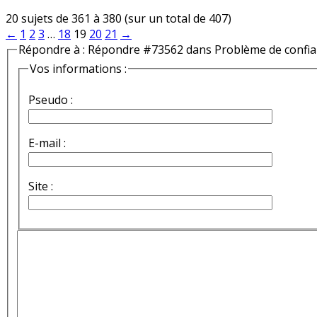
20 sujets de 361 à 380 (sur un total de 407)
←
1
2
3
…
18
19
20
21
→
Répondre à : Répondre #73562 dans Problème de confi
Vos informations :
Pseudo :
E-mail :
Site :