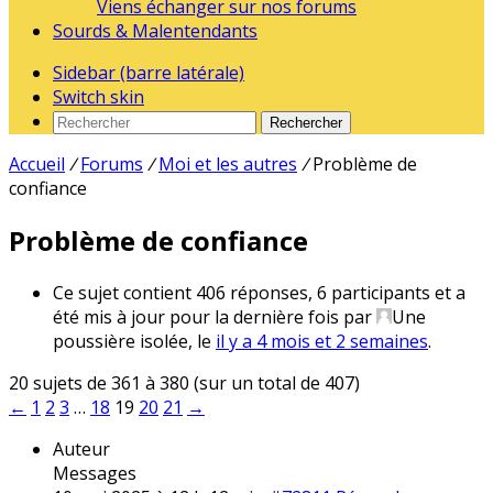
Viens échanger sur nos forums
Sourds & Malentendants
Sidebar (barre latérale)
Switch skin
Rechercher
Accueil
/
Forums
/
Moi et les autres
/
Problème de
confiance
Problème de confiance
Ce sujet contient 406 réponses, 6 participants et a
été mis à jour pour la dernière fois par
Une
poussière isolée
, le
il y a 4 mois et 2 semaines
.
20 sujets de 361 à 380 (sur un total de 407)
←
1
2
3
…
18
19
20
21
→
Auteur
Messages