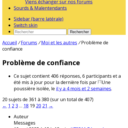
Viens échanger sur nos forums
Sourds & Malentendants
Sidebar (barre latérale)
Switch skin
Rechercher
Accueil
/
Forums
/
Moi et les autres
/
Problème de
confiance
Problème de confiance
Ce sujet contient 406 réponses, 6 participants et a
été mis à jour pour la dernière fois par
Une
poussière isolée
, le
il y a 4 mois et 2 semaines
.
20 sujets de 361 à 380 (sur un total de 407)
←
1
2
3
…
18
19
20
21
→
Auteur
Messages