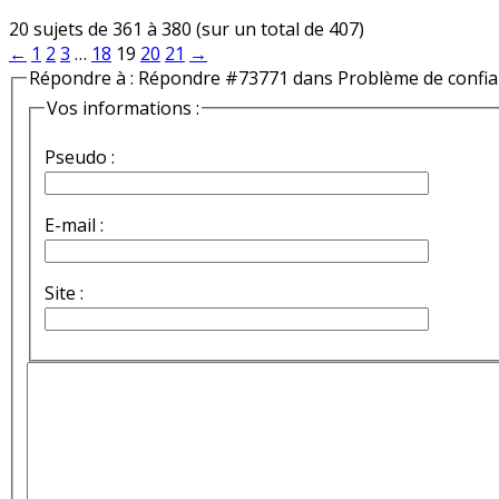
20 sujets de 361 à 380 (sur un total de 407)
←
1
2
3
…
18
19
20
21
→
Répondre à : Répondre #73771 dans Problème de confi
Vos informations :
Pseudo :
E-mail :
Site :