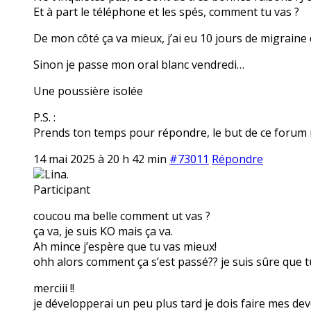
Et à part le téléphone et les spés, comment tu vas ?
De mon côté ça va mieux, j’ai eu 10 jours de migraine
Sinon je passe mon oral blanc vendredi…
Une poussière isolée
P.S. :
Prends ton temps pour répondre, le but de ce forum n’
14 mai 2025 à 20 h 42 min
#73011
Répondre
Lina.
Participant
coucou ma belle comment ut vas ?
ça va, je suis KO mais ça va.
Ah mince j’espère que tu vas mieux!
ohh alors comment ça s’est passé?? je suis sûre que tu
merciii !!
je développerai un peu plus tard je dois faire mes dev