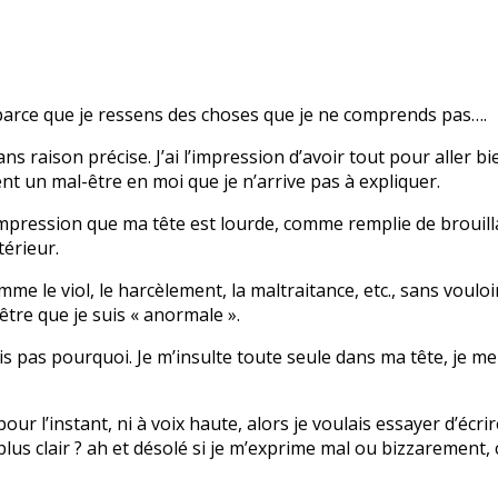
u, parce que je ressens des choses que je ne comprends pas….
ns raison précise. J’ai l’impression d’avoir tout pour aller 
t un mal-être en moi que je n’arrive pas à expliquer.
 l’impression que ma tête est lourde, comme remplie de broui
térieur.
e le viol, le harcèlement, la maltraitance, etc., sans vouloir 
-être que je suis « anormale ».
sais pas pourquoi. Je m’insulte toute seule dans ma tête, je m
 l’instant, ni à voix haute, alors je voulais essayer d’écrire
us clair ? ah et désolé si je m’exprime mal ou bizzarement, c l