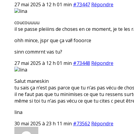
27 mai 2025 à 12 h 01 min
#73447
Répondre
lina
coucouuuu
il se passe pleiiins de choses en ce moment, je te les 
ohh mince, jspr que ça va!! fooorce
sinn commrnt vas tu?
27 mai 2025 à 12 h 01 min
#73448
Répondre
lina
Salut maneskin
tu sais ça n’est pas parce que tu n’as pas vécu de cho
il ne faut pas que tu minimises ce que tu ressens surt
même si toi tu n’as pas vécu ce que tu cites c peut êt
lina
30 mai 2025 à 23 h 11 min
#73562
Répondre