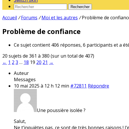
Switch skin
Rechercher
Accueil
/
Forums
/
Moi et les autres
/
Problème de confianc
Problème de confiance
Ce sujet contient 406 réponses, 6 participants et a ét
20 sujets de 361 à 380 (sur un total de 407)
←
1
2
3
…
18
19
20
21
→
Auteur
Messages
10 mai 2025 à 12 h 12 min
#72811
Répondre
Une poussière isolée ?
Salut,
Ne t’inquiètes pas, ce sont de très bonnes raisons ! J