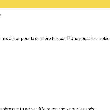
e
é mis à jour pour la dernière fois par
Une poussière isolée
’espère que tu arrives à faire ton choix pour les spés…