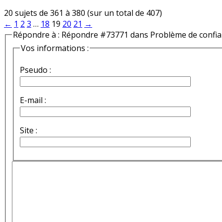
20 sujets de 361 à 380 (sur un total de 407)
←
1
2
3
…
18
19
20
21
→
Répondre à : Répondre #73771 dans Problème de confi
Vos informations :
Pseudo :
E-mail :
Site :