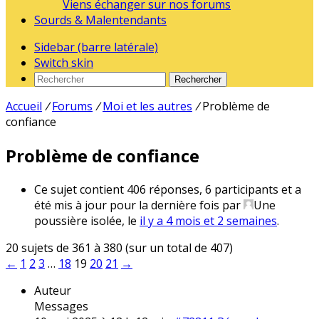
Viens échanger sur nos forums
Sourds & Malentendants
Sidebar (barre latérale)
Switch skin
Rechercher
Accueil
/
Forums
/
Moi et les autres
/
Problème de
confiance
Problème de confiance
Ce sujet contient 406 réponses, 6 participants et a
été mis à jour pour la dernière fois par
Une
poussière isolée
, le
il y a 4 mois et 2 semaines
.
20 sujets de 361 à 380 (sur un total de 407)
←
1
2
3
…
18
19
20
21
→
Auteur
Messages