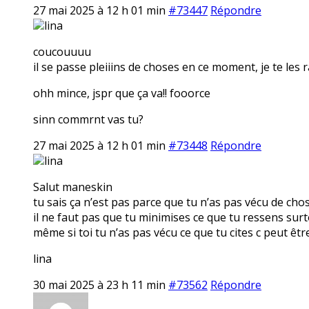
27 mai 2025 à 12 h 01 min
#73447
Répondre
lina
coucouuuu
il se passe pleiiins de choses en ce moment, je te les 
ohh mince, jspr que ça va!! fooorce
sinn commrnt vas tu?
27 mai 2025 à 12 h 01 min
#73448
Répondre
lina
Salut maneskin
tu sais ça n’est pas parce que tu n’as pas vécu de cho
il ne faut pas que tu minimises ce que tu ressens surt
même si toi tu n’as pas vécu ce que tu cites c peut êt
lina
30 mai 2025 à 23 h 11 min
#73562
Répondre