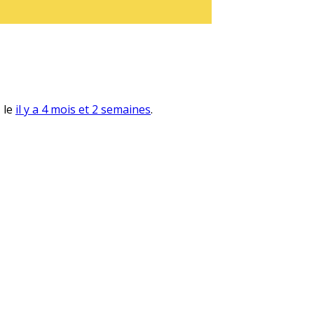
, le
il y a 4 mois et 2 semaines
.