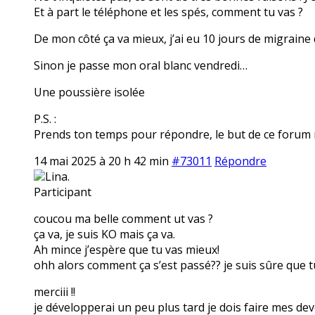
Et à part le téléphone et les spés, comment tu vas ?
De mon côté ça va mieux, j’ai eu 10 jours de migraine
Sinon je passe mon oral blanc vendredi…
Une poussière isolée
P.S. :
Prends ton temps pour répondre, le but de ce forum n’
14 mai 2025 à 20 h 42 min
#73011
Répondre
Lina.
Participant
coucou ma belle comment ut vas ?
ça va, je suis KO mais ça va.
Ah mince j’espère que tu vas mieux!
ohh alors comment ça s’est passé?? je suis sûre que tu
merciii !!
je développerai un peu plus tard je dois faire mes dev