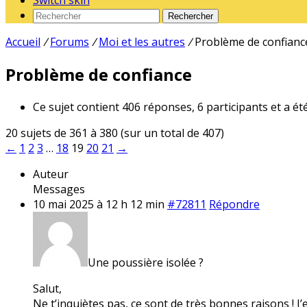
Switch skin
Rechercher
Accueil
/
Forums
/
Moi et les autres
/
Problème de confianc
Problème de confiance
Ce sujet contient 406 réponses, 6 participants et a ét
20 sujets de 361 à 380 (sur un total de 407)
←
1
2
3
…
18
19
20
21
→
Auteur
Messages
10 mai 2025 à 12 h 12 min
#72811
Répondre
Une poussière isolée ?
Salut,
Ne t’inquiètes pas, ce sont de très bonnes raisons ! J