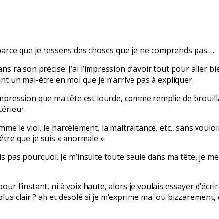
u, parce que je ressens des choses que je ne comprends pas….
ns raison précise. J’ai l’impression d’avoir tout pour aller 
t un mal-être en moi que je n’arrive pas à expliquer.
 l’impression que ma tête est lourde, comme remplie de broui
térieur.
e le viol, le harcèlement, la maltraitance, etc., sans vouloir 
-être que je suis « anormale ».
sais pas pourquoi. Je m’insulte toute seule dans ma tête, je m
 l’instant, ni à voix haute, alors je voulais essayer d’écrire
us clair ? ah et désolé si je m’exprime mal ou bizzarement, c l