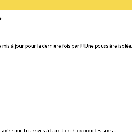
e
é mis à jour pour la dernière fois par
Une poussière isolée
’espère que tu arrives à faire ton choix pour les spés…