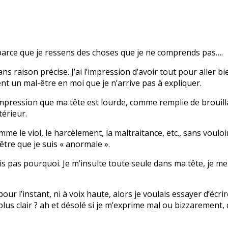
u, parce que je ressens des choses que je ne comprends pas….
ns raison précise. J’ai l’impression d’avoir tout pour aller 
t un mal-être en moi que je n’arrive pas à expliquer.
 l’impression que ma tête est lourde, comme remplie de broui
térieur.
e le viol, le harcèlement, la maltraitance, etc., sans vouloir 
-être que je suis « anormale ».
sais pas pourquoi. Je m’insulte toute seule dans ma tête, je m
 l’instant, ni à voix haute, alors je voulais essayer d’écrire
us clair ? ah et désolé si je m’exprime mal ou bizzarement, c l