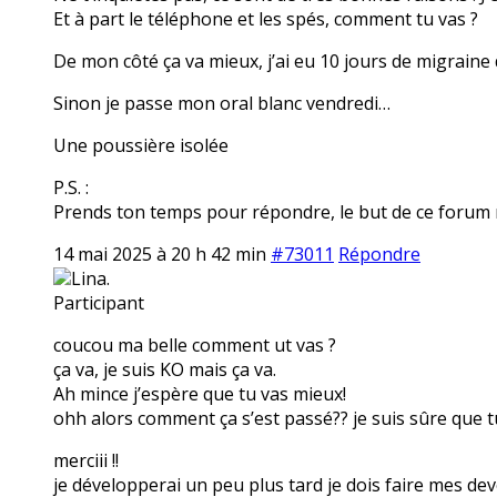
Et à part le téléphone et les spés, comment tu vas ?
De mon côté ça va mieux, j’ai eu 10 jours de migraine
Sinon je passe mon oral blanc vendredi…
Une poussière isolée
P.S. :
Prends ton temps pour répondre, le but de ce forum n’
14 mai 2025 à 20 h 42 min
#73011
Répondre
Lina.
Participant
coucou ma belle comment ut vas ?
ça va, je suis KO mais ça va.
Ah mince j’espère que tu vas mieux!
ohh alors comment ça s’est passé?? je suis sûre que tu
merciii !!
je développerai un peu plus tard je dois faire mes dev