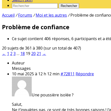
Switch skin
Rechercher
Accueil
/
Forums
/
Moi et les autres
/
Problème de confianc
Problème de confiance
Ce sujet contient 406 réponses, 6 participants et a ét
20 sujets de 361 à 380 (sur un total de 407)
←
1
2
3
…
18
19
20
21
→
Auteur
Messages
10 mai 2025 à 12 h 12 min
#72811
Répondre
Une poussière isolée ?
Salut,
Ne t’inquiètes pas, ce sont de très bonnes raisons ! J