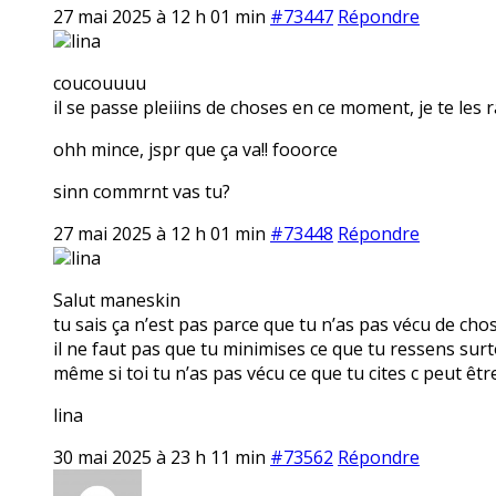
27 mai 2025 à 12 h 01 min
#73447
Répondre
lina
coucouuuu
il se passe pleiiins de choses en ce moment, je te les 
ohh mince, jspr que ça va!! fooorce
sinn commrnt vas tu?
27 mai 2025 à 12 h 01 min
#73448
Répondre
lina
Salut maneskin
tu sais ça n’est pas parce que tu n’as pas vécu de cho
il ne faut pas que tu minimises ce que tu ressens surt
même si toi tu n’as pas vécu ce que tu cites c peut êt
lina
30 mai 2025 à 23 h 11 min
#73562
Répondre