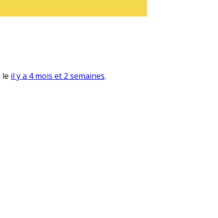
, le
il y a 4 mois et 2 semaines
.