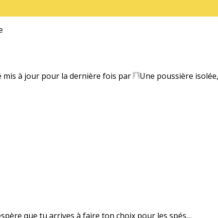
e
é mis à jour pour la dernière fois par
Une poussière isolée
’espère que tu arrives à faire ton choix pour les spés…