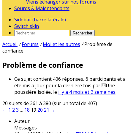
Viens échanger sur nos forums
Sourds & Malentendants
Sidebar (barre latérale)
Switch skin
Rechercher
Accueil
/
Forums
/
Moi et les autres
/
Problème de
confiance
Problème de confiance
Ce sujet contient 406 réponses, 6 participants et a
été mis à jour pour la dernière fois par
Une
poussière isolée
, le
il y a 4 mois et 2 semaines
.
20 sujets de 361 à 380 (sur un total de 407)
←
1
2
3
…
18
19
20
21
→
Auteur
Messages