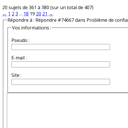
20 sujets de 361 à 380 (sur un total de 407)
←
1
2
3
…
18
19
20
21
→
Répondre à : Répondre #74667 dans Problème de confi
Vos informations :
Pseudo :
E-mail :
Site :