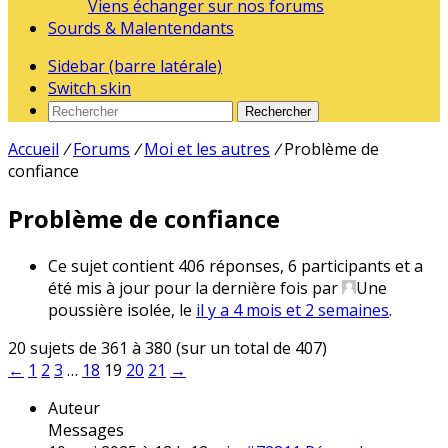
Viens échanger sur nos forums
Sourds & Malentendants
Sidebar (barre latérale)
Switch skin
Rechercher
Accueil
/
Forums
/
Moi et les autres
/
Problème de
confiance
Problème de confiance
Ce sujet contient 406 réponses, 6 participants et a
été mis à jour pour la dernière fois par
Une
poussière isolée
, le
il y a 4 mois et 2 semaines
.
20 sujets de 361 à 380 (sur un total de 407)
←
1
2
3
…
18
19
20
21
→
Auteur
Messages