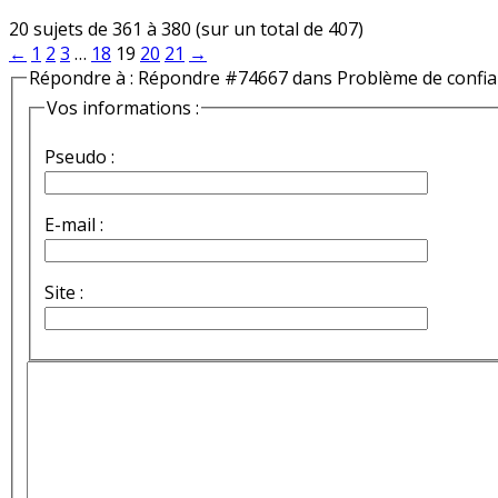
20 sujets de 361 à 380 (sur un total de 407)
←
1
2
3
…
18
19
20
21
→
Répondre à : Répondre #74667 dans Problème de confi
Vos informations :
Pseudo :
E-mail :
Site :