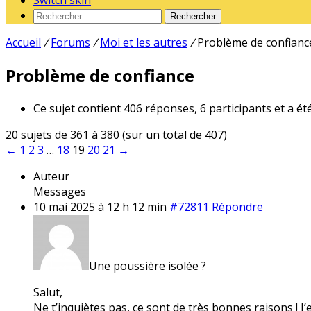
Switch skin
Rechercher
Accueil
/
Forums
/
Moi et les autres
/
Problème de confianc
Problème de confiance
Ce sujet contient 406 réponses, 6 participants et a ét
20 sujets de 361 à 380 (sur un total de 407)
←
1
2
3
…
18
19
20
21
→
Auteur
Messages
10 mai 2025 à 12 h 12 min
#72811
Répondre
Une poussière isolée ?
Salut,
Ne t’inquiètes pas, ce sont de très bonnes raisons ! J