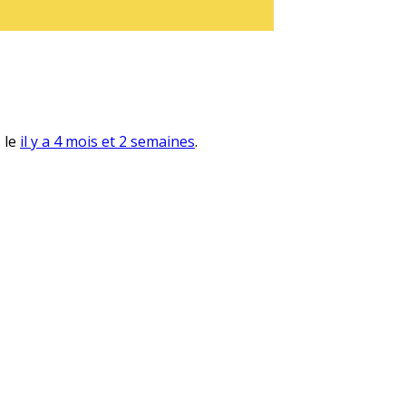
, le
il y a 4 mois et 2 semaines
.