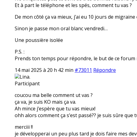
Et à part le téléphone et les spés, comment tu vas ?
De mon côté ça va mieux, j’ai eu 10 jours de migraine
Sinon je passe mon oral blanc vendredi…
Une poussière isolée
P.S. :
Prends ton temps pour répondre, le but de ce forum n’
14 mai 2025 à 20 h 42 min
#73011
Répondre
Lina.
Participant
coucou ma belle comment ut vas ?
ça va, je suis KO mais ça va.
Ah mince j’espère que tu vas mieux!
ohh alors comment ça s’est passé?? je suis sûre que tu
merciii !!
je développerai un peu plus tard je dois faire mes dev