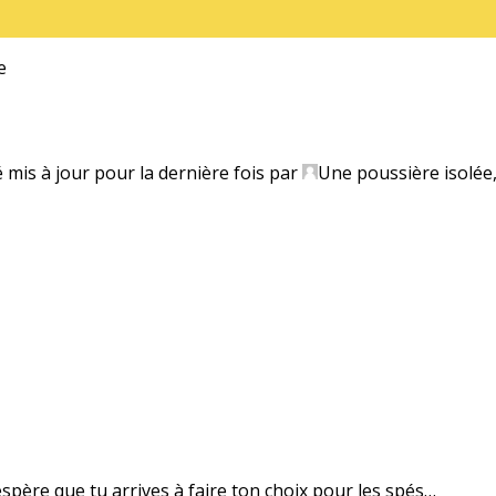
e
é mis à jour pour la dernière fois par
Une poussière isolée
’espère que tu arrives à faire ton choix pour les spés…