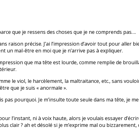
u, parce que je ressens des choses que je ne comprends pas….
ns raison précise. J’ai l’impression d’avoir tout pour aller 
t un mal-être en moi que je n’arrive pas à expliquer.
 l’impression que ma tête est lourde, comme remplie de broui
térieur.
e le viol, le harcèlement, la maltraitance, etc., sans vouloir 
-être que je suis « anormale ».
sais pas pourquoi. Je m’insulte toute seule dans ma tête, je m
 l’instant, ni à voix haute, alors je voulais essayer d’écrire
us clair ? ah et désolé si je m’exprime mal ou bizzarement, c l