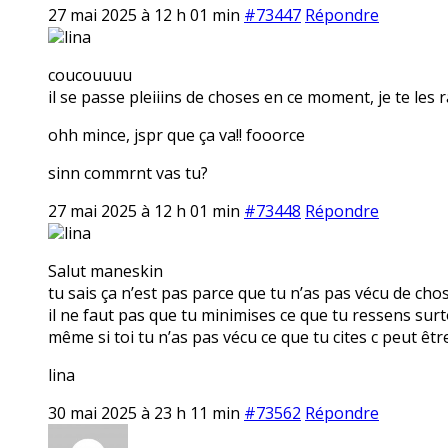
27 mai 2025 à 12 h 01 min
#73447
Répondre
lina
coucouuuu
il se passe pleiiins de choses en ce moment, je te les 
ohh mince, jspr que ça va!! fooorce
sinn commrnt vas tu?
27 mai 2025 à 12 h 01 min
#73448
Répondre
lina
Salut maneskin
tu sais ça n’est pas parce que tu n’as pas vécu de cho
il ne faut pas que tu minimises ce que tu ressens surt
même si toi tu n’as pas vécu ce que tu cites c peut êt
lina
30 mai 2025 à 23 h 11 min
#73562
Répondre