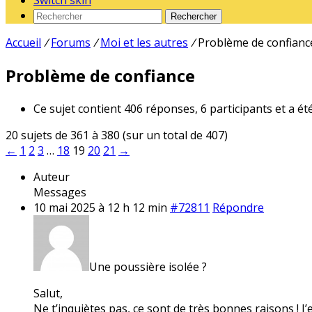
Switch skin
Rechercher
Accueil
/
Forums
/
Moi et les autres
/
Problème de confianc
Problème de confiance
Ce sujet contient 406 réponses, 6 participants et a ét
20 sujets de 361 à 380 (sur un total de 407)
←
1
2
3
…
18
19
20
21
→
Auteur
Messages
10 mai 2025 à 12 h 12 min
#72811
Répondre
Une poussière isolée ?
Salut,
Ne t’inquiètes pas, ce sont de très bonnes raisons ! J