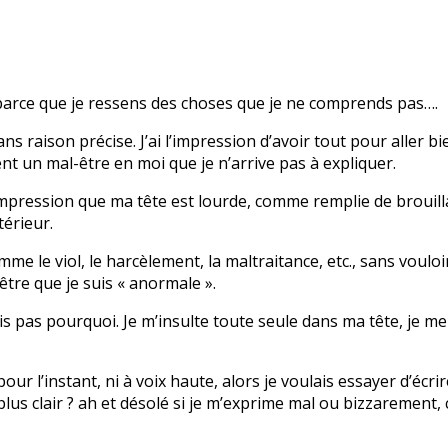
u, parce que je ressens des choses que je ne comprends pas….
ns raison précise. J’ai l’impression d’avoir tout pour aller 
t un mal-être en moi que je n’arrive pas à expliquer.
 l’impression que ma tête est lourde, comme remplie de broui
térieur.
e le viol, le harcèlement, la maltraitance, etc., sans vouloir 
-être que je suis « anormale ».
sais pas pourquoi. Je m’insulte toute seule dans ma tête, je m
 l’instant, ni à voix haute, alors je voulais essayer d’écrire
us clair ? ah et désolé si je m’exprime mal ou bizzarement, c l