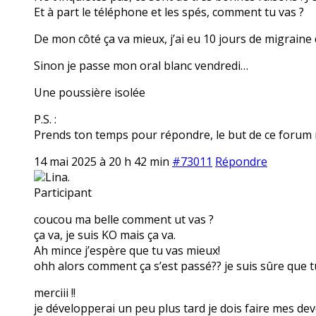
Et à part le téléphone et les spés, comment tu vas ?
De mon côté ça va mieux, j’ai eu 10 jours de migraine
Sinon je passe mon oral blanc vendredi…
Une poussière isolée
P.S. :
Prends ton temps pour répondre, le but de ce forum n’
14 mai 2025 à 20 h 42 min
#73011
Répondre
Lina.
Participant
coucou ma belle comment ut vas ?
ça va, je suis KO mais ça va.
Ah mince j’espère que tu vas mieux!
ohh alors comment ça s’est passé?? je suis sûre que tu
merciii !!
je développerai un peu plus tard je dois faire mes dev