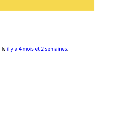
, le
il y a 4 mois et 2 semaines
.