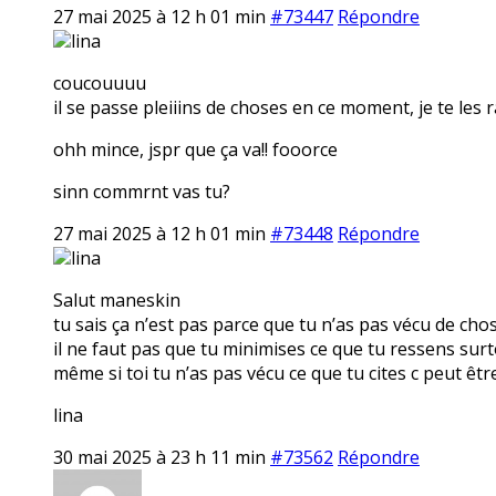
27 mai 2025 à 12 h 01 min
#73447
Répondre
lina
coucouuuu
il se passe pleiiins de choses en ce moment, je te les 
ohh mince, jspr que ça va!! fooorce
sinn commrnt vas tu?
27 mai 2025 à 12 h 01 min
#73448
Répondre
lina
Salut maneskin
tu sais ça n’est pas parce que tu n’as pas vécu de cho
il ne faut pas que tu minimises ce que tu ressens surt
même si toi tu n’as pas vécu ce que tu cites c peut êt
lina
30 mai 2025 à 23 h 11 min
#73562
Répondre