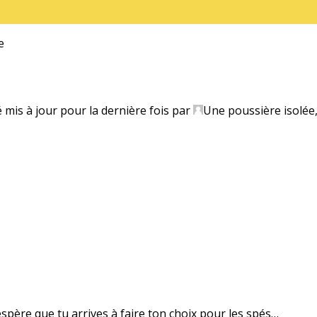
e
é mis à jour pour la dernière fois par
Une poussière isolée
’espère que tu arrives à faire ton choix pour les spés…