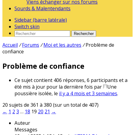
Viens échanger sur nos forums
Sourds & Malentendants
Sidebar (barre latérale)
Switch skin
Rechercher
Accueil
/
Forums
/
Moi et les autres
/
Problème de
confiance
Problème de confiance
Ce sujet contient 406 réponses, 6 participants et a
été mis à jour pour la dernière fois par
Une
poussière isolée
, le
il y a 4 mois et 3 semaines
.
20 sujets de 361 à 380 (sur un total de 407)
←
1
2
3
…
18
19
20
21
→
Auteur
Messages