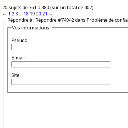
20 sujets de 361 à 380 (sur un total de 407)
←
1
2
3
…
18
19
20
21
→
Répondre à : Répondre #74942 dans Problème de confi
Vos informations :
Pseudo :
E-mail :
Site :