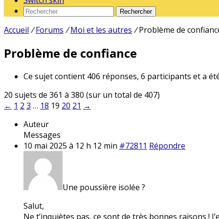
Switch skin
Rechercher
Accueil
/
Forums
/
Moi et les autres
/
Problème de confianc
Problème de confiance
Ce sujet contient 406 réponses, 6 participants et a ét
20 sujets de 361 à 380 (sur un total de 407)
←
1
2
3
…
18
19
20
21
→
Auteur
Messages
10 mai 2025 à 12 h 12 min
#72811
Répondre
Une poussière isolée ?
Salut,
Ne t’inquiètes pas, ce sont de très bonnes raisons ! J