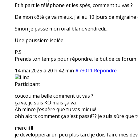
Et à part le téléphone et les spés, comment tu vas ?
De mon côté ça va mieux, j’ai eu 10 jours de migraine
Sinon je passe mon oral blanc vendredi…
Une poussière isolée
P.S. :
Prends ton temps pour répondre, le but de ce forum n’
14 mai 2025 à 20 h 42 min
#73011
Répondre
Lina.
Participant
coucou ma belle comment ut vas ?
ça va, je suis KO mais ça va.
Ah mince j’espère que tu vas mieux!
ohh alors comment ça s’est passé?? je suis sûre que tu
merciii !!
je développerai un peu plus tard je dois faire mes dev