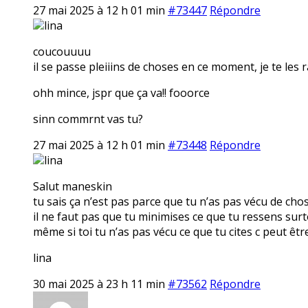
27 mai 2025 à 12 h 01 min
#73447
Répondre
lina
coucouuuu
il se passe pleiiins de choses en ce moment, je te les 
ohh mince, jspr que ça va!! fooorce
sinn commrnt vas tu?
27 mai 2025 à 12 h 01 min
#73448
Répondre
lina
Salut maneskin
tu sais ça n’est pas parce que tu n’as pas vécu de cho
il ne faut pas que tu minimises ce que tu ressens surt
même si toi tu n’as pas vécu ce que tu cites c peut êt
lina
30 mai 2025 à 23 h 11 min
#73562
Répondre