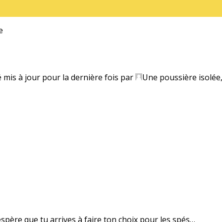
e
é mis à jour pour la dernière fois par
Une poussière isolée
’espère que tu arrives à faire ton choix pour les spés…