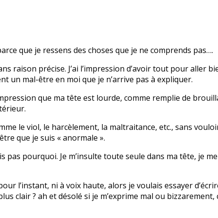
u, parce que je ressens des choses que je ne comprends pas….
ns raison précise. J’ai l’impression d’avoir tout pour aller 
t un mal-être en moi que je n’arrive pas à expliquer.
 l’impression que ma tête est lourde, comme remplie de broui
térieur.
e le viol, le harcèlement, la maltraitance, etc., sans vouloir 
-être que je suis « anormale ».
sais pas pourquoi. Je m’insulte toute seule dans ma tête, je m
 l’instant, ni à voix haute, alors je voulais essayer d’écrire
us clair ? ah et désolé si je m’exprime mal ou bizzarement, c l