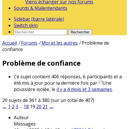
Viens échanger sur nos forums
Sourds & Malentendants
Sidebar (barre latérale)
Switch skin
Rechercher
Accueil
/
Forums
/
Moi et les autres
/
Problème de
confiance
Problème de confiance
Ce sujet contient 406 réponses, 6 participants et a
été mis à jour pour la dernière fois par
Une
poussière isolée
, le
il y a 4 mois et 3 semaines
.
20 sujets de 361 à 380 (sur un total de 407)
←
1
2
3
…
18
19
20
21
→
Auteur
Messages