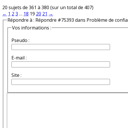
20 sujets de 361 à 380 (sur un total de 407)
←
1
2
3
…
18
19
20
21
→
Répondre à : Répondre #75393 dans Problème de confi
Vos informations :
Pseudo :
E-mail :
Site :