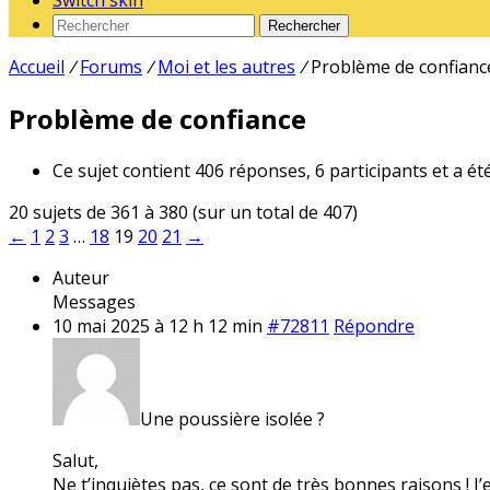
Switch skin
Rechercher
Accueil
/
Forums
/
Moi et les autres
/
Problème de confianc
Problème de confiance
Ce sujet contient 406 réponses, 6 participants et a ét
20 sujets de 361 à 380 (sur un total de 407)
←
1
2
3
…
18
19
20
21
→
Auteur
Messages
10 mai 2025 à 12 h 12 min
#72811
Répondre
Une poussière isolée ?
Salut,
Ne t’inquiètes pas, ce sont de très bonnes raisons ! J