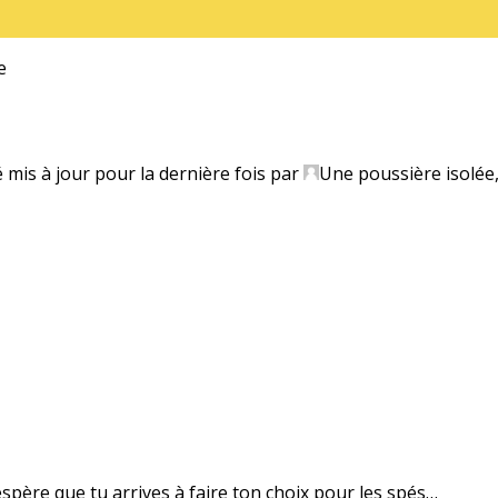
e
é mis à jour pour la dernière fois par
Une poussière isolée
’espère que tu arrives à faire ton choix pour les spés…