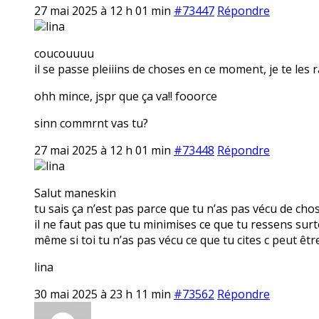
27 mai 2025 à 12 h 01 min
#73447
Répondre
lina
coucouuuu
il se passe pleiiins de choses en ce moment, je te les 
ohh mince, jspr que ça va!! fooorce
sinn commrnt vas tu?
27 mai 2025 à 12 h 01 min
#73448
Répondre
lina
Salut maneskin
tu sais ça n’est pas parce que tu n’as pas vécu de cho
il ne faut pas que tu minimises ce que tu ressens surt
même si toi tu n’as pas vécu ce que tu cites c peut êt
lina
30 mai 2025 à 23 h 11 min
#73562
Répondre