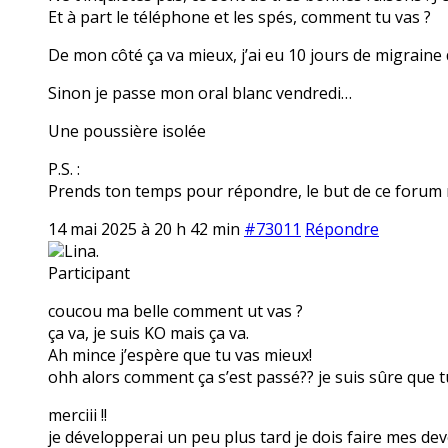
Et à part le téléphone et les spés, comment tu vas ?
De mon côté ça va mieux, j’ai eu 10 jours de migraine
Sinon je passe mon oral blanc vendredi…
Une poussière isolée
P.S. :
Prends ton temps pour répondre, le but de ce forum n’
14 mai 2025 à 20 h 42 min
#73011
Répondre
Lina.
Participant
coucou ma belle comment ut vas ?
ça va, je suis KO mais ça va.
Ah mince j’espère que tu vas mieux!
ohh alors comment ça s’est passé?? je suis sûre que tu
merciii !!
je développerai un peu plus tard je dois faire mes dev