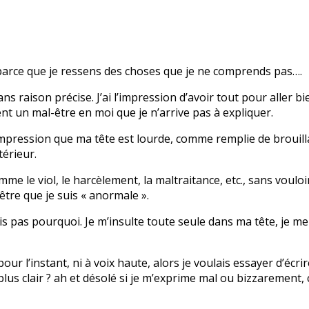
u, parce que je ressens des choses que je ne comprends pas….
ns raison précise. J’ai l’impression d’avoir tout pour aller 
t un mal-être en moi que je n’arrive pas à expliquer.
 l’impression que ma tête est lourde, comme remplie de broui
térieur.
e le viol, le harcèlement, la maltraitance, etc., sans vouloir 
-être que je suis « anormale ».
sais pas pourquoi. Je m’insulte toute seule dans ma tête, je m
 l’instant, ni à voix haute, alors je voulais essayer d’écrire
us clair ? ah et désolé si je m’exprime mal ou bizzarement, c l