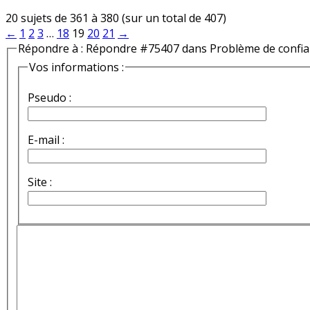
20 sujets de 361 à 380 (sur un total de 407)
←
1
2
3
…
18
19
20
21
→
Répondre à : Répondre #75407 dans Problème de confi
Vos informations :
Pseudo :
E-mail :
Site :