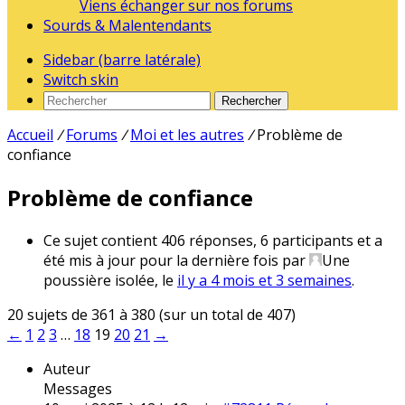
Viens échanger sur nos forums
Sourds & Malentendants
Sidebar (barre latérale)
Switch skin
Rechercher
Accueil
/
Forums
/
Moi et les autres
/
Problème de
confiance
Problème de confiance
Ce sujet contient 406 réponses, 6 participants et a
été mis à jour pour la dernière fois par
Une
poussière isolée
, le
il y a 4 mois et 3 semaines
.
20 sujets de 361 à 380 (sur un total de 407)
←
1
2
3
…
18
19
20
21
→
Auteur
Messages