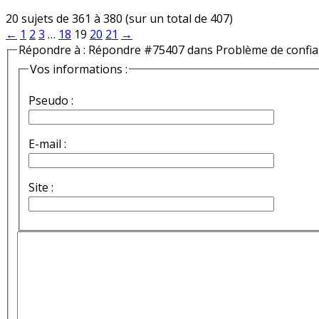
20 sujets de 361 à 380 (sur un total de 407)
←
1
2
3
…
18
19
20
21
→
Répondre à : Répondre #75407 dans Problème de confi
Vos informations :
Pseudo :
E-mail :
Site :