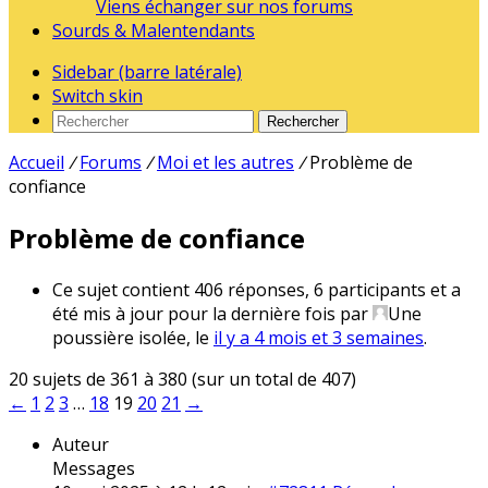
Viens échanger sur nos forums
Sourds & Malentendants
Sidebar (barre latérale)
Switch skin
Rechercher
Accueil
/
Forums
/
Moi et les autres
/
Problème de
confiance
Problème de confiance
Ce sujet contient 406 réponses, 6 participants et a
été mis à jour pour la dernière fois par
Une
poussière isolée
, le
il y a 4 mois et 3 semaines
.
20 sujets de 361 à 380 (sur un total de 407)
←
1
2
3
…
18
19
20
21
→
Auteur
Messages