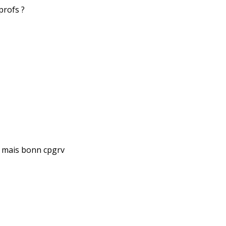
profs ?
t mais bonn cpgrv