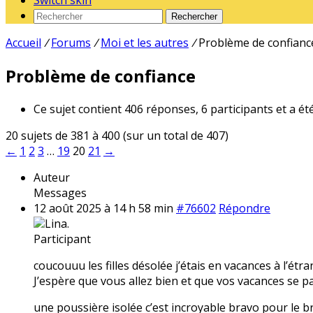
Switch skin
Rechercher
Accueil
/
Forums
/
Moi et les autres
/
Problème de confianc
Problème de confiance
Ce sujet contient 406 réponses, 6 participants et a ét
20 sujets de 381 à 400 (sur un total de 407)
←
1
2
3
…
19
20
21
→
Auteur
Messages
12 août 2025 à 14 h 58 min
#76602
Répondre
Lina.
Participant
coucouuu les filles désolée j’étais en vacances à l’étr
J’espère que vous allez bien et que vos vacances se pa
une poussière isolée c’est incroyable bravo pour le br