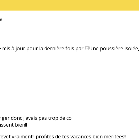
e
é mis à jour pour la dernière fois par
Une poussière isolée
anger donc j’avais pas trop de co
ssent bien!!
evet vraiment!! profites de tes vacances bien méritées!!