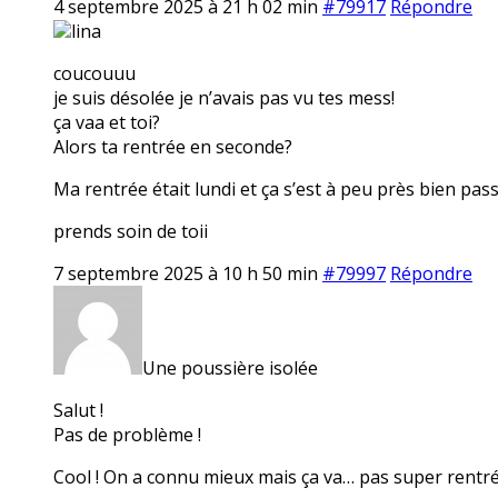
4 septembre 2025 à 21 h 02 min
#79917
Répondre
lina
coucouuu
je suis désolée je n’avais pas vu tes mess!
ça vaa et toi?
Alors ta rentrée en seconde?
Ma rentrée était lundi et ça s’est à peu près bien pas
prends soin de toii
7 septembre 2025 à 10 h 50 min
#79997
Répondre
Une poussière isolée
Salut !
Pas de problème !
Cool ! On a connu mieux mais ça va… pas super rentrée