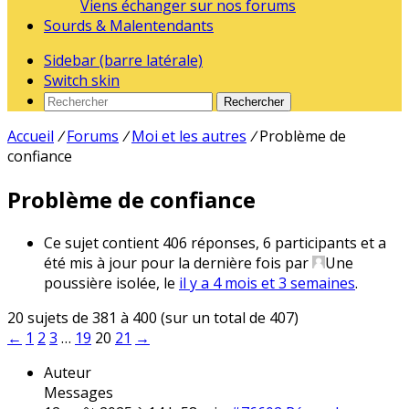
Viens échanger sur nos forums
Sourds & Malentendants
Sidebar (barre latérale)
Switch skin
Rechercher
Accueil
/
Forums
/
Moi et les autres
/
Problème de
confiance
Problème de confiance
Ce sujet contient 406 réponses, 6 participants et a
été mis à jour pour la dernière fois par
Une
poussière isolée
, le
il y a 4 mois et 3 semaines
.
20 sujets de 381 à 400 (sur un total de 407)
←
1
2
3
…
19
20
21
→
Auteur
Messages