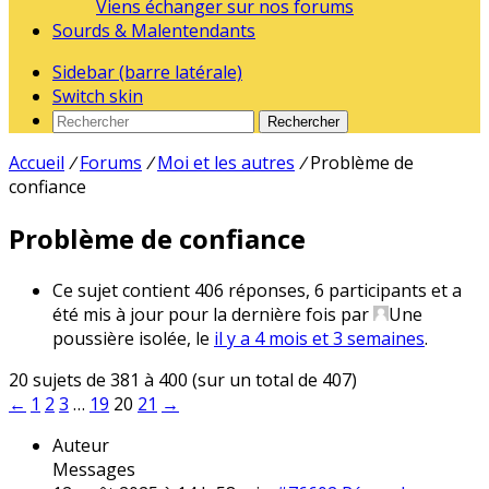
Viens échanger sur nos forums
Sourds & Malentendants
Sidebar (barre latérale)
Switch skin
Rechercher
Accueil
/
Forums
/
Moi et les autres
/
Problème de
confiance
Problème de confiance
Ce sujet contient 406 réponses, 6 participants et a
été mis à jour pour la dernière fois par
Une
poussière isolée
, le
il y a 4 mois et 3 semaines
.
20 sujets de 381 à 400 (sur un total de 407)
←
1
2
3
…
19
20
21
→
Auteur
Messages