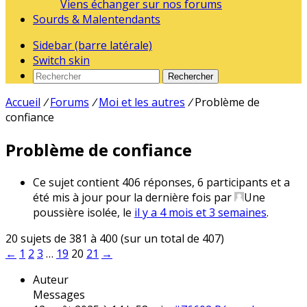
Viens échanger sur nos forums
Sourds & Malentendants
Sidebar (barre latérale)
Switch skin
Rechercher
Accueil
/
Forums
/
Moi et les autres
/
Problème de
confiance
Problème de confiance
Ce sujet contient 406 réponses, 6 participants et a
été mis à jour pour la dernière fois par
Une
poussière isolée
, le
il y a 4 mois et 3 semaines
.
20 sujets de 381 à 400 (sur un total de 407)
←
1
2
3
…
19
20
21
→
Auteur
Messages