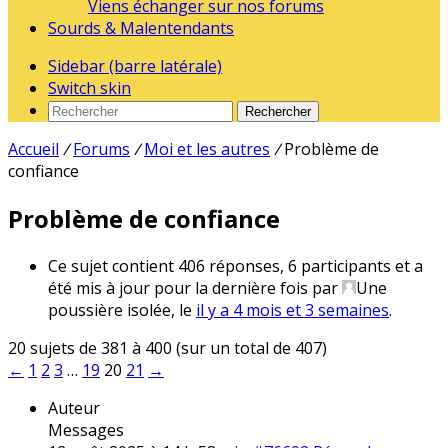
Viens échanger sur nos forums
Sourds & Malentendants
Sidebar (barre latérale)
Switch skin
Rechercher
Accueil
/
Forums
/
Moi et les autres
/
Problème de
confiance
Problème de confiance
Ce sujet contient 406 réponses, 6 participants et a
été mis à jour pour la dernière fois par
Une
poussière isolée
, le
il y a 4 mois et 3 semaines
.
20 sujets de 381 à 400 (sur un total de 407)
←
1
2
3
…
19
20
21
→
Auteur
Messages