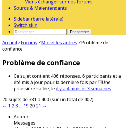
Viens échanger sur nos forums
Sourds & Malentendants
Sidebar (barre latérale)
Switch skin
Rechercher
Accueil
/
Forums
/
Moi et les autres
/
Problème de
confiance
Problème de confiance
Ce sujet contient 406 réponses, 6 participants et a
été mis à jour pour la dernière fois par
Une
poussière isolée
, le
il y a 4 mois et 3 semaines
.
20 sujets de 381 à 400 (sur un total de 407)
←
1
2
3
…
19
20
21
→
Auteur
Messages