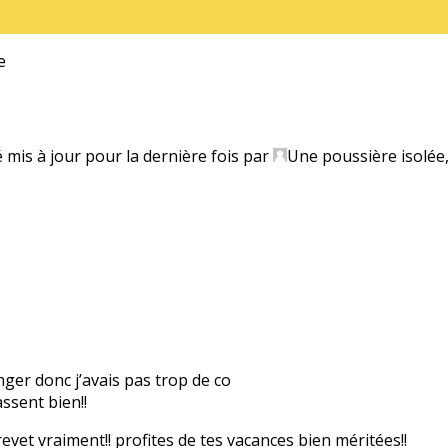
e
é mis à jour pour la dernière fois par
Une poussière isolée
anger donc j’avais pas trop de co
ssent bien!!
evet vraiment!! profites de tes vacances bien méritées!!