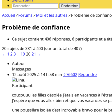
Switch skin
Rechercher
Accueil
/
Forums
/
Moi et les autres
/
Problème de confianc
Problème de confiance
Ce sujet contient 406 réponses, 6 participants et a ét
20 sujets de 381 à 400 (sur un total de 407)
←
1
2
3
…
19
20
21
→
Auteur
Messages
12 août 2025 à 14 h 58 min
#76602
Répondre
Lina.
Participant
coucouuu les filles désolée j’étais en vacances à l’étr
J’espère que vous allez bien et que vos vacances se pa
une poussière isolée c’est incroyable bravo pour le br