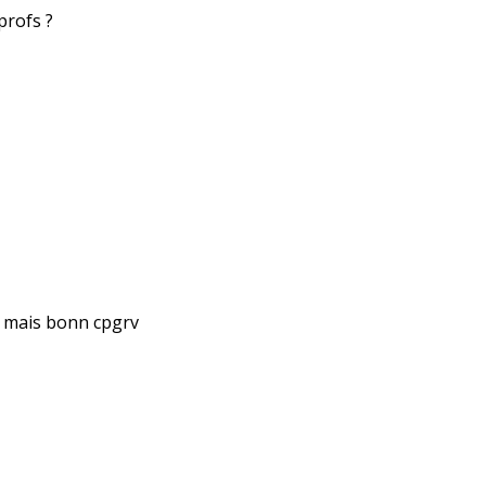
profs ?
t mais bonn cpgrv