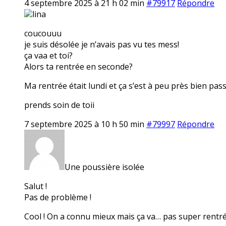
4 septembre 2025 à 21 h 02 min
#79917
Répondre
lina
coucouuu
je suis désolée je n’avais pas vu tes mess!
ça vaa et toi?
Alors ta rentrée en seconde?
Ma rentrée était lundi et ça s’est à peu près bien pas
prends soin de toii
7 septembre 2025 à 10 h 50 min
#79997
Répondre
Une poussière isolée
Salut !
Pas de problème !
Cool ! On a connu mieux mais ça va… pas super rentrée