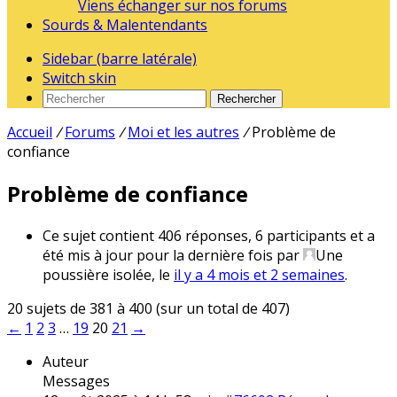
Viens échanger sur nos forums
Sourds & Malentendants
Sidebar (barre latérale)
Switch skin
Rechercher
Accueil
/
Forums
/
Moi et les autres
/
Problème de
confiance
Problème de confiance
Ce sujet contient 406 réponses, 6 participants et a
été mis à jour pour la dernière fois par
Une
poussière isolée
, le
il y a 4 mois et 2 semaines
.
20 sujets de 381 à 400 (sur un total de 407)
←
1
2
3
…
19
20
21
→
Auteur
Messages