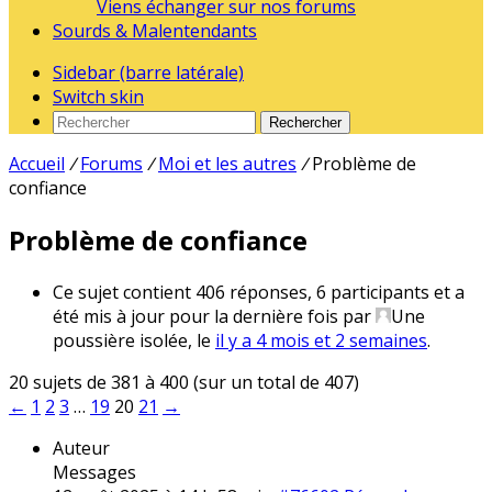
Viens échanger sur nos forums
Sourds & Malentendants
Sidebar (barre latérale)
Switch skin
Rechercher
Accueil
/
Forums
/
Moi et les autres
/
Problème de
confiance
Problème de confiance
Ce sujet contient 406 réponses, 6 participants et a
été mis à jour pour la dernière fois par
Une
poussière isolée
, le
il y a 4 mois et 2 semaines
.
20 sujets de 381 à 400 (sur un total de 407)
←
1
2
3
…
19
20
21
→
Auteur
Messages