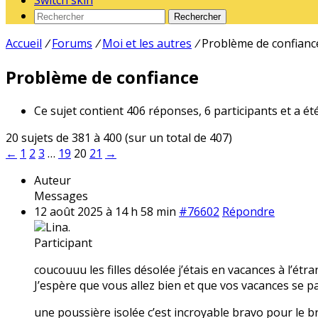
Switch skin
Rechercher
Accueil
/
Forums
/
Moi et les autres
/
Problème de confianc
Problème de confiance
Ce sujet contient 406 réponses, 6 participants et a ét
20 sujets de 381 à 400 (sur un total de 407)
←
1
2
3
…
19
20
21
→
Auteur
Messages
12 août 2025 à 14 h 58 min
#76602
Répondre
Lina.
Participant
coucouuu les filles désolée j’étais en vacances à l’étr
J’espère que vous allez bien et que vos vacances se pa
une poussière isolée c’est incroyable bravo pour le br