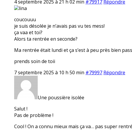
4 septembre 2025 à 21 h 02 min
#79917
Répondre
lina
coucouuu
je suis désolée je n’avais pas vu tes mess!
ça vaa et toi?
Alors ta rentrée en seconde?
Ma rentrée était lundi et ça s’est à peu près bien pas
prends soin de toii
7 septembre 2025 à 10 h 50 min
#79997
Répondre
Une poussière isolée
Salut !
Pas de problème !
Cool ! On a connu mieux mais ça va… pas super rentrée