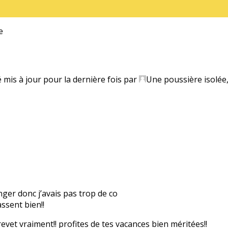
e
é mis à jour pour la dernière fois par
Une poussière isolée
anger donc j’avais pas trop de co
ssent bien!!
evet vraiment!! profites de tes vacances bien méritées!!