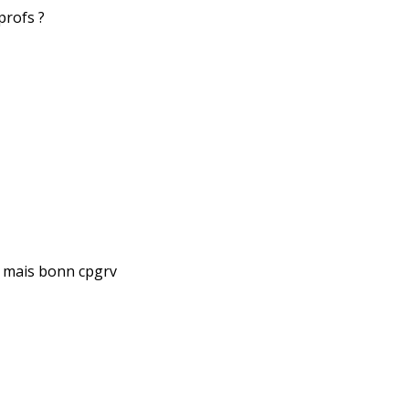
profs ?
t mais bonn cpgrv