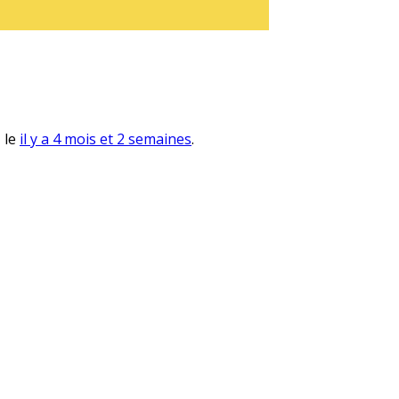
, le
il y a 4 mois et 2 semaines
.