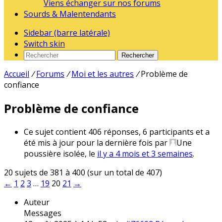
Viens échanger sur nos forums
Sourds & Malentendants
Sidebar (barre latérale)
Switch skin
Rechercher
Accueil
/
Forums
/
Moi et les autres
/
Problème de
confiance
Problème de confiance
Ce sujet contient 406 réponses, 6 participants et a
été mis à jour pour la dernière fois par
Une
poussière isolée
, le
il y a 4 mois et 3 semaines
.
20 sujets de 381 à 400 (sur un total de 407)
←
1
2
3
…
19
20
21
→
Auteur
Messages