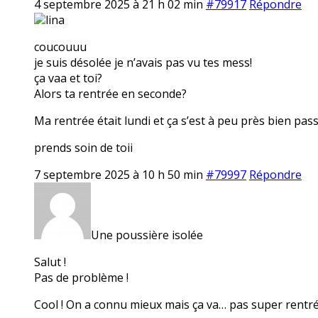
4 septembre 2025 à 21 h 02 min
#79917
Répondre
lina
coucouuu
je suis désolée je n’avais pas vu tes mess!
ça vaa et toi?
Alors ta rentrée en seconde?
Ma rentrée était lundi et ça s’est à peu près bien pas
prends soin de toii
7 septembre 2025 à 10 h 50 min
#79997
Répondre
Une poussière isolée
Salut !
Pas de problème !
Cool ! On a connu mieux mais ça va… pas super rentrée