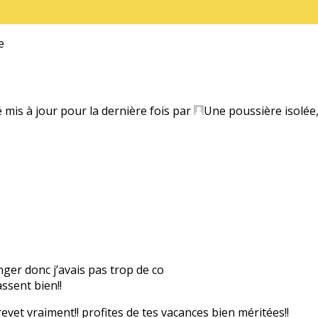
e
é mis à jour pour la dernière fois par
Une poussière isolée
anger donc j’avais pas trop de co
ssent bien!!
evet vraiment!! profites de tes vacances bien méritées!!