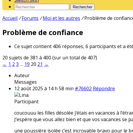
Switch skin
Rechercher
Accueil
/
Forums
/
Moi et les autres
/
Problème de confianc
Problème de confiance
Ce sujet contient 406 réponses, 6 participants et a ét
20 sujets de 381 à 400 (sur un total de 407)
←
1
2
3
…
19
20
21
→
Auteur
Messages
12 août 2025 à 14 h 58 min
#76602
Répondre
Lina.
Participant
coucouuu les filles désolée j’étais en vacances à l’étr
J’espère que vous allez bien et que vos vacances se pa
une poussière isolée c’est incroyable bravo pour le br