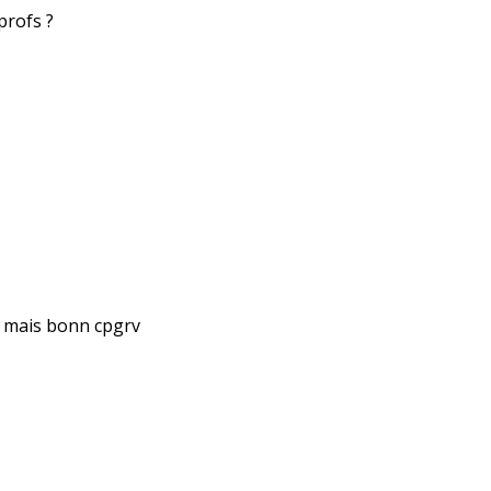
profs ?
t mais bonn cpgrv