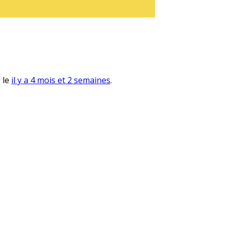
, le
il y a 4 mois et 2 semaines
.